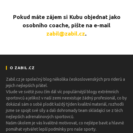
Pokud máte zájem si Kubu objednat jako
osobního coache, pište na e-mail
zabil@zabil.cz
.
O ZABIL.CZ
Zabil.cz je společný blog několika československých pro riderů a
jejich nejlepších přátel.
Všude ve světě jsou čím dál víc populárnější blogy extrémních
sportovců a jelikož v naší zemi neexistuje žádný profesionál, co by
dokázal sám o sobě plodit každý týden kvalitní materiál, rozhodli
jsme se spojit své síly a dali dohromady team skládající se z těch
nejlepších adrenalinových sportovců.
Našim úkolem je vás kvalitně motivovat, co nejlépe bavit a hlavně
pomáhat vytvářet lepší podmínky pro naše sporty.