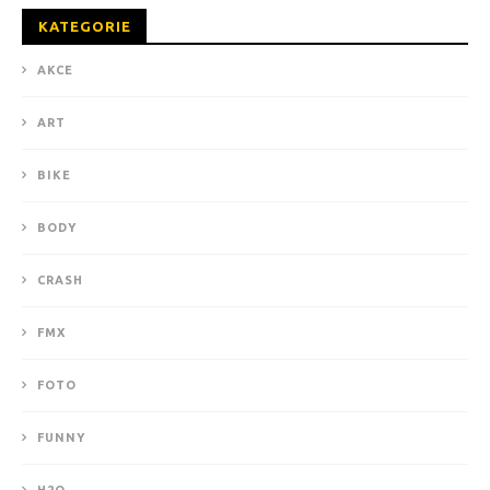
KATEGORIE
AKCE
ART
BIKE
BODY
CRASH
FMX
FOTO
FUNNY
H2O