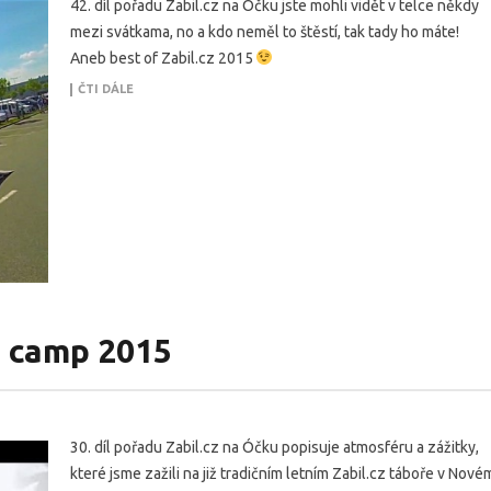
42. díl pořadu Zabil.cz na Óčku jste mohli vidět v telce někdy
mezi svátkama, no a kdo neměl to štěstí, tak tady ho máte!
Aneb best of Zabil.cz 2015
ČTI DÁLE
 camp 2015
30. díl pořadu Zabil.cz na Óčku popisuje atmosféru a zážitky,
které jsme zažili na již tradičním letním Zabil.cz táboře v Nové