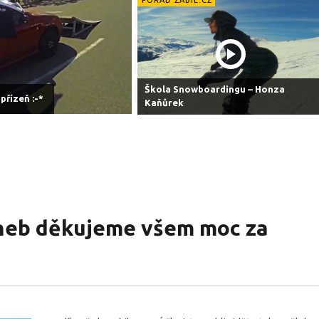
Škola Snowboardingu – Honza
řízeň :-*
Kaňůrek
aneb děkujeme všem moc za