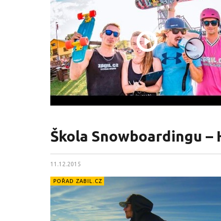
Škola Snowboardingu –
11.12.2015
POŘAD ZABIL.CZ