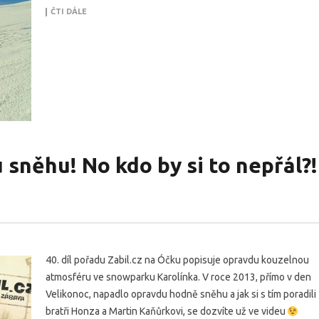
ČTI DÁLE
sněhu! No kdo by si to nepřál?!
40. díl pořadu Zabil.cz na Óčku popisuje opravdu kouzelnou
atmosféru ve snowparku Karolínka. V roce 2013, přímo v den
Velikonoc, napadlo opravdu hodně sněhu a jak si s tím poradili
bratři Honza a Martin Kaňůrkovi, se dozvíte už ve videu