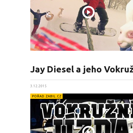
Jay Diesel a jeho Vokruž
3.12.2015
POŘAD ZABIL.CZ