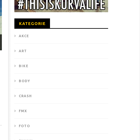
KATEGORIE
AKCE
ART
BIKE
BODY
CRASH
FMX
FOTO