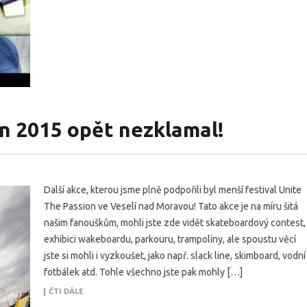
n 2015 opět nezklamal!
Další akce, kterou jsme plně podpořili byl menší festival Unite
The Passion ve Veselí nad Moravou! Tato akce je na míru šitá
našim fanouškům, mohli jste zde vidět skateboardový contest,
exhibici wakeboardu, parkouru, trampolíny, ale spoustu věcí
jste si mohli i vyzkoušet, jako např. slack line, skimboard, vodní
fotbálek atd. Tohle všechno jste pak mohly […]
ČTI DÁLE