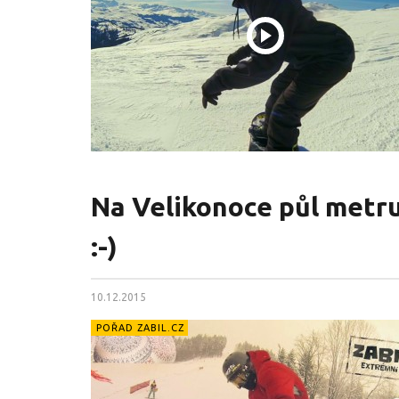
Na Velikonoce půl metru 
:-)
10.12.2015
POŘAD ZABIL.CZ