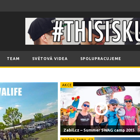
TEAM
SVĚTOVÁ VIDEA
SPOLUPRACUJEME
AKCE
Zabil.cz – Summer SWAG camp 2015
POŘAD ZABIL.CZ