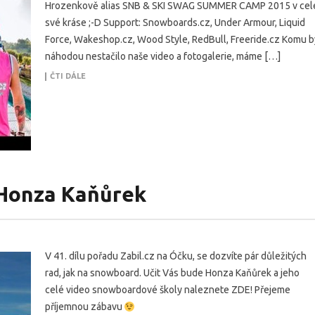
Hrozenkově alias SNB & SKI SWAG SUMMER CAMP 2015 v cel
své kráse ;-D Support: Snowboards.cz, Under Armour, Liquid
Force, Wakeshop.cz, Wood Style, RedBull, Freeride.cz Komu b
náhodou nestačilo naše video a fotogalerie, máme […]
ČTI DÁLE
 Honza Kaňůrek
V 41. dílu pořadu Zabil.cz na Óčku, se dozvíte pár důležitých
rad, jak na snowboard. Učit Vás bude Honza Kaňůrek a jeho
celé video snowboardové školy naleznete ZDE! Přejeme
příjemnou zábavu