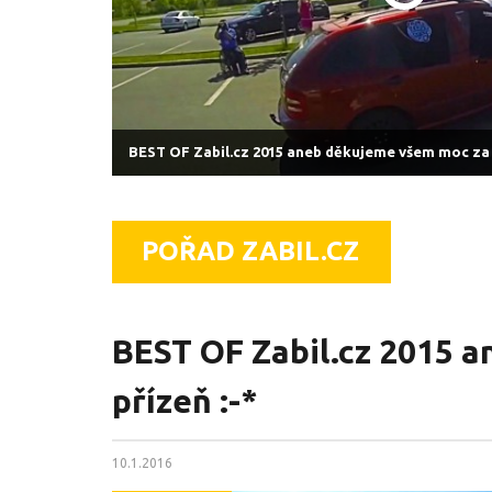
BEST OF Zabil.cz 2015 aneb děkujeme všem moc za p
POŘAD ZABIL.CZ
BEST OF Zabil.cz 2015 
přízeň :-*
10.1.2016