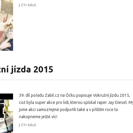
ČTI DÁLE
ní jízda 2015
39. díl pořadu Zabil.cz na Óčku popisuje Vokružní jízdu 2015,
což byla super akce pro lidi, kterou spískal raper Jay Diesel. M
jsme akci samozřejmě podpořili také a v příštím roce to
nakopneme ještě víc!
ČTI DÁLE