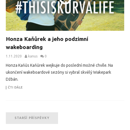
Honza Kaňůrek a jeho podzimní
wakeboarding
1.11.2020
kanus
0
Honza Kaňůs Kaňůrek wejkuje do poslední možné chvíle. Na
ukončení wakeboardové sezóny si vybral skvělý Wakepark
Džbán.
ČTI DÁLE
STARŠÍ PŘÍSPĚVKY