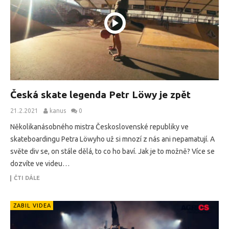
Česká skate legenda Petr Löwy je zpět
21.2.2021
kanus
0
Několikanásobného mistra Československé republiky ve
skateboardingu Petra Löwyho už si mnozí z nás ani nepamatují. A
světe div se, on stále dělá, to co ho baví. Jak je to možně? Více se
dozvíte ve videu…
ČTI DÁLE
ZABIL VIDEA