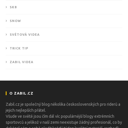
SK8
SNOW
SVĚTOVÁ VIDEA
TRICK TIP
ZABIL VIDEA
O ZABIL.CZ
Zabil.cz je společný blog několika československých pro riderů a
jejich nejlepších přátel.
Všude ve světě jsou čím dál víc populárnější blogy extrémních
sportovců a jelikož v naší zemi neexistuje žádný profesionál, co by