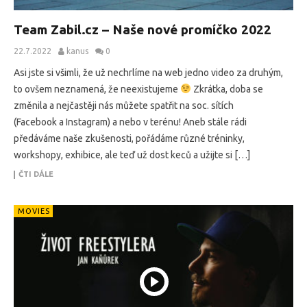
Team Zabil.cz – Naše nové promíčko 2022
22.7.2022
kanus
0
Asi jste si všimli, že už nechrlíme na web jedno video za druhým,
to ovšem neznamená, že neexistujeme
Zkrátka, doba se
změnila a nejčastěji nás můžete spatřit na soc. sítích
(Facebook a Instagram) a nebo v terénu! Aneb stále rádi
předáváme naše zkušenosti, pořádáme různé tréninky,
workshopy, exhibice, ale teď už dost keců a užijte si […]
ČTI DÁLE
MOVIES