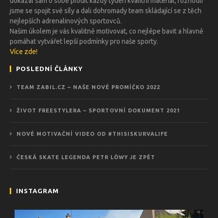
dokázal sám o sobě plodit každý týden kvalitní materiál, rozhodli
jsme se spojit své síly a dali dohromady team skládající se z těch
nejlepších adrenalinových sportovců.
Našim úkolem je vás kvalitně motivovat, co nejlépe bavit a hlavně
pomáhat vytvářet lepší podmínky pro naše sporty.
Více zde!
POSLEDNÍ ČLÁNKY
TEAM ZABIL.CZ – NAŠE NOVÉ PROMÍČKO 2022
ŽIVOT FREESTYLERA – SPORTOVNÍ DOKUMENT 2021
NOVÉ MOTIVAČNÍ VIDEO OD #THISISKURVALIFE
ČESKÁ SKATE LEGENDA PETR LÖWY JE ZPĚT
INSTAGRAM