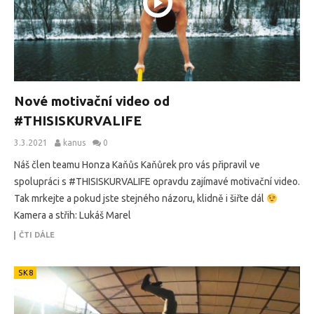
Nové motivační video od
#THISISKURVALIFE
3.3.2021
kanus
0
Náš člen teamu Honza Kaňůs Kaňůrek pro vás připravil ve
spolupráci s #THISISKURVALIFE opravdu zajímavé motivační video.
Tak mrkejte a pokud jste stejného názoru, klidně i šiřte dál
Kamera a střih: Lukáš Marel
ČTI DÁLE
SK8