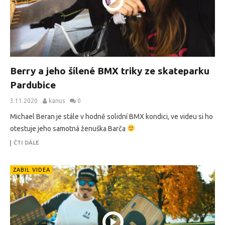
Berry a jeho šílené BMX triky ze skateparku
Pardubice
3.11.2020
kanus
0
Michael Beran je stále v hodně solidní BMX kondici, ve videu si ho
otestuje jeho samotná ženuška Barča
ČTI DÁLE
ZABIL VIDEA