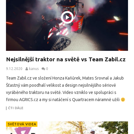
Nejsilnější traktor na světě vs Team Zabil.cz
9.12.2020
kanus
0
Team Zabil.cz ve složení Honza Kaňůrek, Mates Srovnal a Jakub
Šťastný vám poodhalí velikost a design nejsilnějšího sériově
vyráběného traktoru na světě. Video vzniklo ve spolupráci s
firmou AGRICS.cz a my si natáčení s Quartracem náramně užili
ČTI DÁLE
SVĚTOVÁ VIDEA