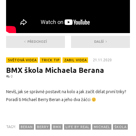
PŘEDCHOZÍ
DALŠÍ
21.11.2020
SVĚTOVÁ VIDEA
TRICK TIP
ZABIL VIDEA
BMX škola Michaela Berana
0
Nevíš, jak se správně postavit na kolo a jak začít dělat první triky?
Poradí ti Michael Berry Beran a jeho dva žáčci
TAGY:
BERAN
BERRY
BMX
LIFE BY REAL
MICHAEL
ŠKOLA