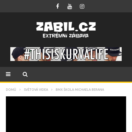
DOMŮ
SVĚTOVÁ VIDEA
BMX ŠKOLA MICHAELA BERANA