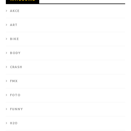
AKCE
ART
BIKE
BODY
CRASH
FMX
FOTO
FUNNY
H2O