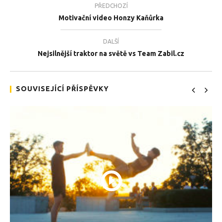
PŘEDCHOZÍ
Motivační video Honzy Kaňůrka
DALŠÍ
TEĎ PROHLÍŽENÉ
Nejsilnější traktor na světě vs Team Zabil.cz
BMX škola Michaela Berana
Tea
21.11.2020
21.
SOUVISEJÍCÍ PŘÍSPĚVKY