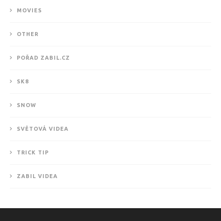
MOVIES
OTHER
POŘAD ZABIL.CZ
SK8
SNOW
SVĚTOVÁ VIDEA
TRICK TIP
ZABIL VIDEA