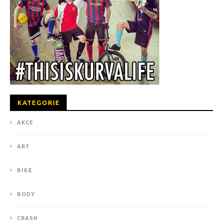
KATEGORIE
AKCE
ART
BIKE
BODY
CRASH