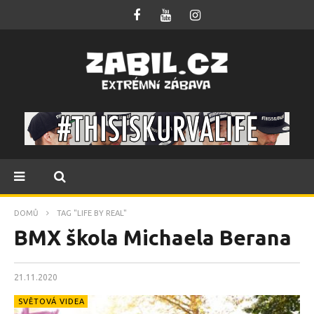
DOMŮ
TAG "LIFE BY REAL"
BMX škola Michaela Berana
21.11.2020
SVĚTOVÁ VIDEA