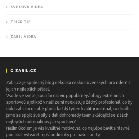
SVĚTOVÁ VIDEA
TRICK TIP
ZABIL VIDEA
O ZABIL.CZ
Zabil.cz je společný blog několika československých pro riderů a
jejich nejlepších přátel.
Všude ve světě jsou čím dál víc populárnější blogy extrémních
sportovců a jelikož v naší zemi neexistuje žádný profesionál, co by
dokázal sám o sobě plodit každý týden kvalitní materiál, rozhodli
jsme se spojit své síly a dali dohromady team skládající se z těch
nejlepších adrenalinových sportovců.
Našim úkolem je vás kvalitně motivovat, co nejlépe bavit a hlavně
pomáhat vytvářet lepší podmínky pro naše sporty.