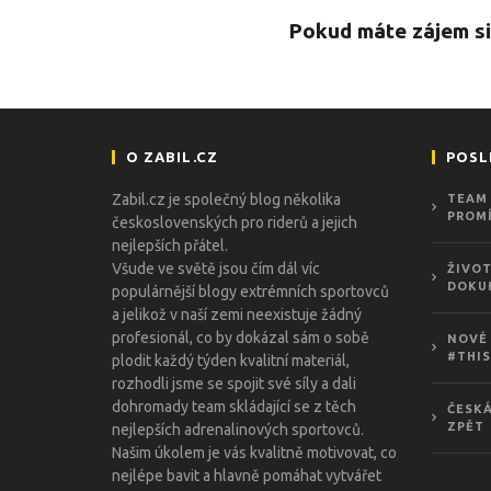
Pokud máte zájem si
O ZABIL.CZ
POSL
Zabil.cz je společný blog několika
TEAM 
PROMÍ
československých pro riderů a jejich
nejlepších přátel.
Všude ve světě jsou čím dál víc
ŽIVOT
DOKU
populárnější blogy extrémních sportovců
a jelikož v naší zemi neexistuje žádný
profesionál, co by dokázal sám o sobě
NOVÉ 
#THIS
plodit každý týden kvalitní materiál,
rozhodli jsme se spojit své síly a dali
dohromady team skládající se z těch
ČESKÁ
ZPĚT
nejlepších adrenalinových sportovců.
Našim úkolem je vás kvalitně motivovat, co
nejlépe bavit a hlavně pomáhat vytvářet