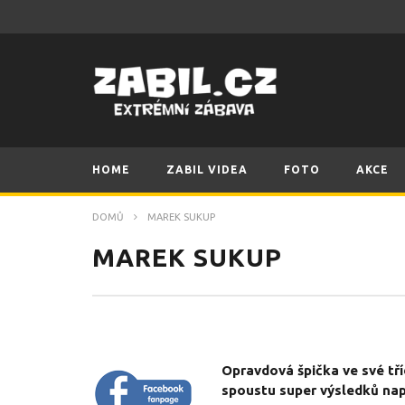
HOME
ZABIL VIDEA
FOTO
AKCE
DOMŮ
MAREK SUKUP
MAREK SUKUP
Opravdová špička ve své tří
spoustu super výsledků např