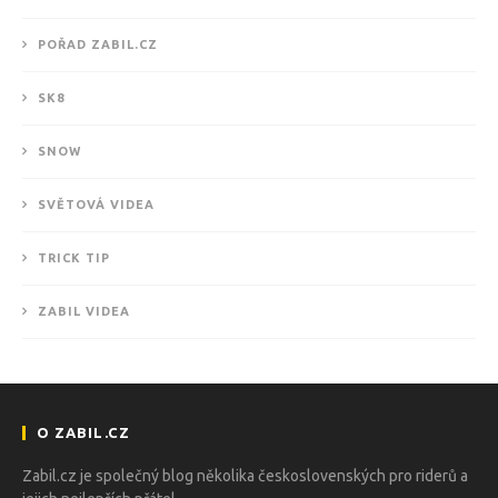
POŘAD ZABIL.CZ
SK8
SNOW
SVĚTOVÁ VIDEA
TRICK TIP
ZABIL VIDEA
O ZABIL.CZ
Zabil.cz je společný blog několika československých pro riderů a