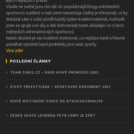
jejich nejlepších přátel.
Všude ve světě jsou čím dál víc populárnější blogy extrémních
sportovců a jelikož v naší zemi neexistuje žádný profesionál, co by
dokázal sám o sobě plodit každý týden kvalitní materiál, rozhodli
jsme se spojit své síly a dali dohromady team skládající se z těch
nejlepších adrenalinových sportovců.
Našim úkolem je vás kvalitně motivovat, co nejlépe bavit a hlavně
pomáhat vytvářet lepší podmínky pro naše sporty.
Více zde!
POSLEDNÍ ČLÁNKY
TEAM ZABIL.CZ – NAŠE NOVÉ PROMÍČKO 2022
ŽIVOT FREESTYLERA – SPORTOVNÍ DOKUMENT 2021
NOVÉ MOTIVAČNÍ VIDEO OD #THISISKURVALIFE
ČESKÁ SKATE LEGENDA PETR LÖWY JE ZPĚT