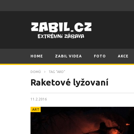
HOME
ZABIL VIDEA
FOTO
AKCE
DOMŮ
TAG "ARD"
Raketové lyžovaní
11.2.2016
ART