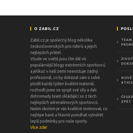
O ZABIL.CZ
POSL
Zabil.cz je společný blog několika
TEAM 
PROMÍ
československých pro riderů a jejich
nejlepších přátel.
Všude ve světě jsou čím dál víc
ŽIVOT
DOKU
populárnější blogy extrémních sportovců
a jelikož v naší zemi neexistuje žádný
profesionál, co by dokázal sám o sobě
NOVÉ 
#THIS
plodit každý týden kvalitní materiál,
rozhodli jsme se spojit své síly a dali
dohromady team skládající se z těch
ČESKÁ
ZPĚT
nejlepších adrenalinových sportovců.
Našim úkolem je vás kvalitně motivovat, co
nejlépe bavit a hlavně pomáhat vytvářet
lepší podmínky pro naše sporty.
Více zde!