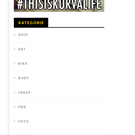
KATEGORIE
AKCE
ART
BIKE
BODY
CRASH
FMX
FOTO