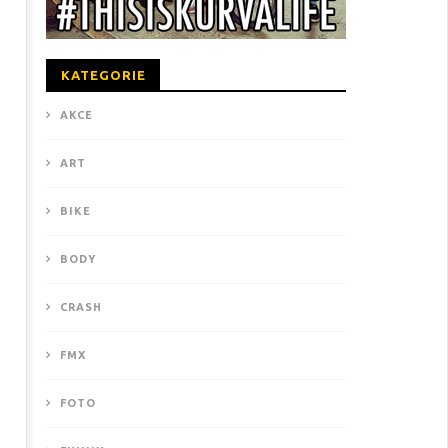
KATEGORIE
AKCE
ART
BIKE
BODY
CRASH
FMX
FOTO