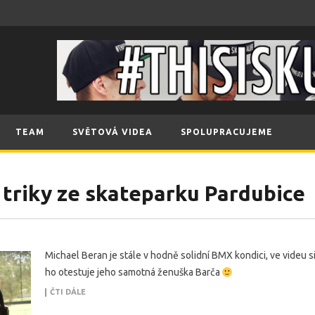
TEAM
SVĚTOVÁ VIDEA
SPOLUPRACUJEME
 triky ze skateparku Pardubice
Michael Beran je stále v hodně solidní BMX kondici, ve videu s
ho otestuje jeho samotná ženuška Barča
ČTI DÁLE