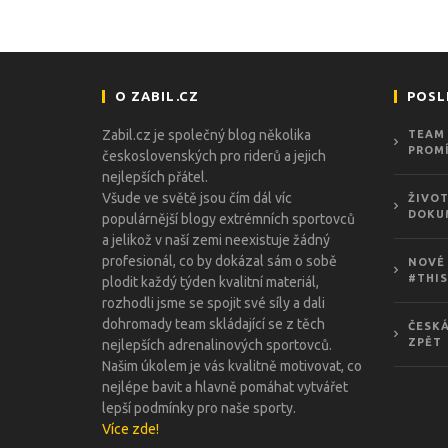
O ZABIL.CZ
POSL
Zabil.cz je společný blog několika
TEAM 
PROMÍ
československých pro riderů a jejich
nejlepších přátel.
Všude ve světě jsou čím dál víc
ŽIVOT
DOKU
populárnější blogy extrémních sportovců
a jelikož v naší zemi neexistuje žádný
profesionál, co by dokázal sám o sobě
NOVÉ 
#THIS
plodit každý týden kvalitní materiál,
rozhodli jsme se spojit své síly a dali
dohromady team skládající se z těch
ČESKÁ
ZPĚT
nejlepších adrenalinových sportovců.
Našim úkolem je vás kvalitně motivovat, co
nejlépe bavit a hlavně pomáhat vytvářet
lepší podmínky pro naše sporty.
Více zde!