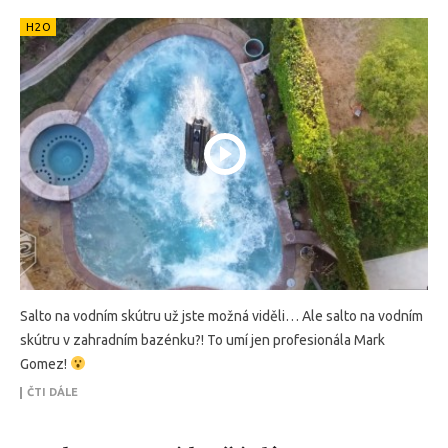
H2O
Salto na vodním skútru už jste možná viděli… Ale salto na vodním
skútru v zahradním bazénku?! To umí jen profesionála Mark
Gomez!
ČTI DÁLE