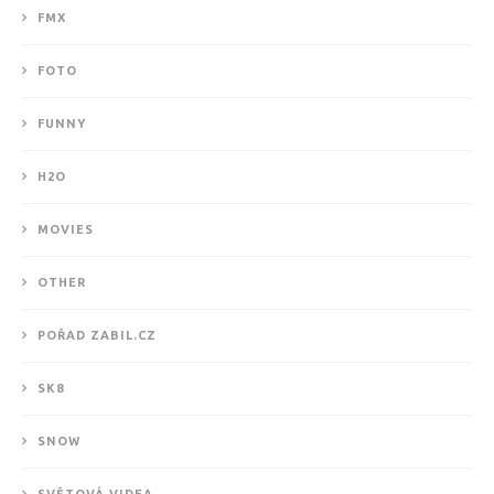
FMX
FOTO
FUNNY
H2O
MOVIES
OTHER
POŘAD ZABIL.CZ
SK8
SNOW
SVĚTOVÁ VIDEA