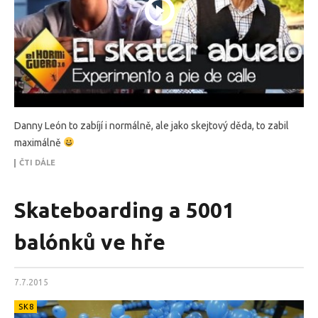
Danny León to zabíjí i normálně, ale jako skejtový děda, to zabil
maximálně
ČTI DÁLE
Skateboarding a 5001
balónků ve hře
7.7.2015
SK8