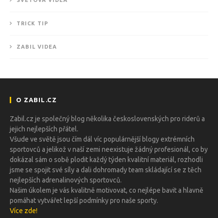
TRICK TIP
ZABIL VIDEA
O ZABIL.CZ
Zabil.cz je společný blog několika československých pro riderů a
jejich nejlepších přátel.
Všude ve světě jsou čím dál víc populárnější blogy extrémních
sportovců a jelikož v naší zemi neexistuje žádný profesionál, co by
dokázal sám o sobě plodit každý týden kvalitní materiál, rozhodli
jsme se spojit své síly a dali dohromady team skládající se z těch
nejlepších adrenalinových sportovců.
Našim úkolem je vás kvalitně motivovat, co nejlépe bavit a hlavně
pomáhat vytvářet lepší podmínky pro naše sporty.
Více zde!