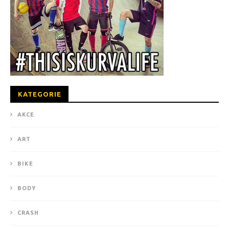
KATEGORIE
AKCE
ART
BIKE
BODY
CRASH