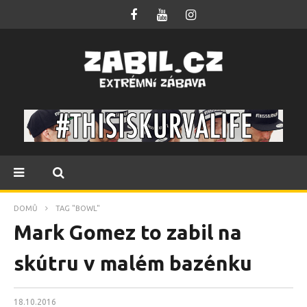
DOMŮ
TAG "BOWL"
Mark Gomez to zabil na
skútru v malém bazénku
18.10.2016