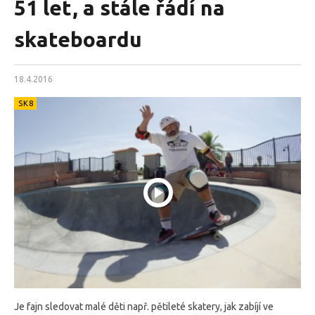
51 let, a stále řádí na
skateboardu
18.4.2016
SK8
Je fajn sledovat malé děti např. pětileté skatery, jak zabíjí ve