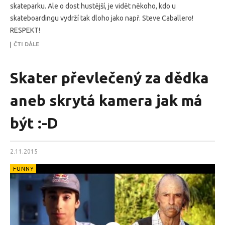
skateparku. Ale o dost hustější, je vidět někoho, kdo u
skateboardingu vydrží tak dloho jako např. Steve Caballero!
RESPEKT!
ČTI DÁLE
Skater převlečený za dědka
aneb skrytá kamera jak má
být :-D
2.11.2015
FUNNY