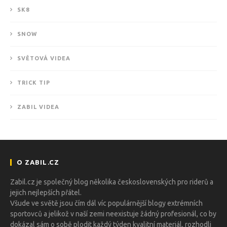
SK8
SNOW
SVĚTOVÁ VIDEA
TRICK TIP
ZABIL VIDEA
O ZABIL.CZ
Zabil.cz je společný blog několika československých pro riderů a
jejich nejlepších přátel.
Všude ve světě jsou čím dál víc populárnější blogy extrémních
sportovců a jelikož v naší zemi neexistuje žádný profesionál, co by
dokázal sám o sobě plodit každý týden kvalitní materiál, rozhodli