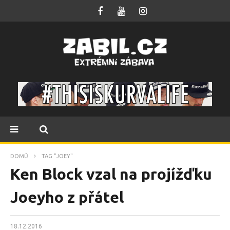
DOMŮ
TAG "JOEY"
Ken Block vzal na projížďku
Joeyho z přátel
18.12.2016