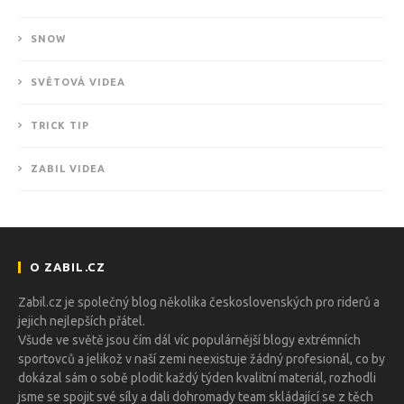
SNOW
SVĚTOVÁ VIDEA
TRICK TIP
ZABIL VIDEA
O ZABIL.CZ
Zabil.cz je společný blog několika československých pro riderů a
jejich nejlepších přátel.
Všude ve světě jsou čím dál víc populárnější blogy extrémních
sportovců a jelikož v naší zemi neexistuje žádný profesionál, co by
dokázal sám o sobě plodit každý týden kvalitní materiál, rozhodli
jsme se spojit své síly a dali dohromady team skládající se z těch