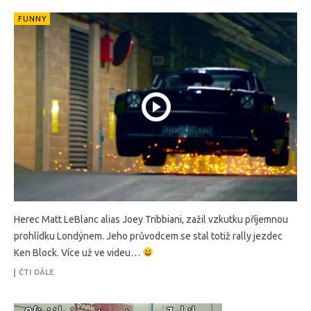
FUNNY
Herec Matt LeBlanc alias Joey Tribbiani, zažil vzkutku příjemnou
prohlídku Londýnem. Jeho průvodcem se stal totiž rally jezdec
Ken Block. Více už ve videu…
ČTI DÁLE