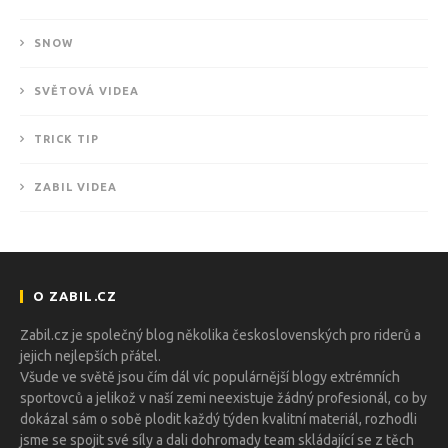
SNOW
SVĚTOVÁ VIDEA
TRICK TIP
ZABIL VIDEA
O ZABIL.CZ
Zabil.cz je společný blog několika československých pro riderů a
jejich nejlepších přátel.
Všude ve světě jsou čím dál víc populárnější blogy extrémních
sportovců a jelikož v naší zemi neexistuje žádný profesionál, co by
dokázal sám o sobě plodit každý týden kvalitní materiál, rozhodli
jsme se spojit své síly a dali dohromady team skládající se z těch