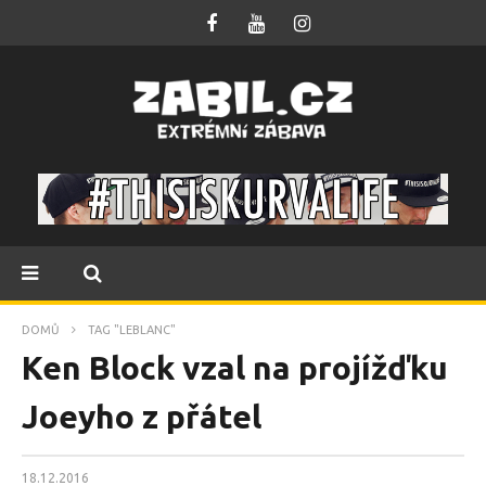
DOMŮ
TAG "LEBLANC"
Ken Block vzal na projížďku
Joeyho z přátel
18.12.2016