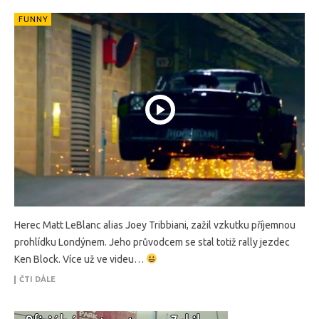
FUNNY
Herec Matt LeBlanc alias Joey Tribbiani, zažil vzkutku příjemnou
prohlídku Londýnem. Jeho průvodcem se stal totiž rally jezdec
Ken Block. Více už ve videu…
ČTI DÁLE