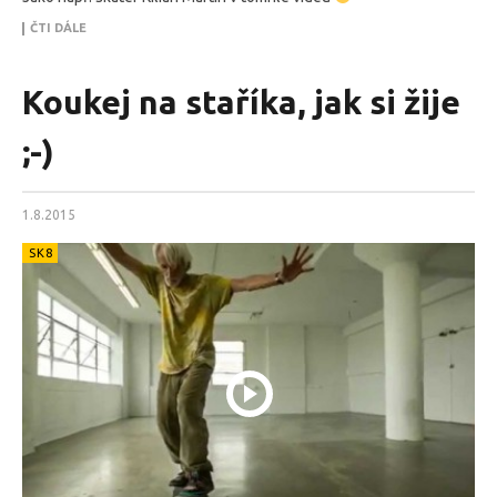
ČTI DÁLE
Koukej na staříka, jak si žije
;-)
1.8.2015
SK8