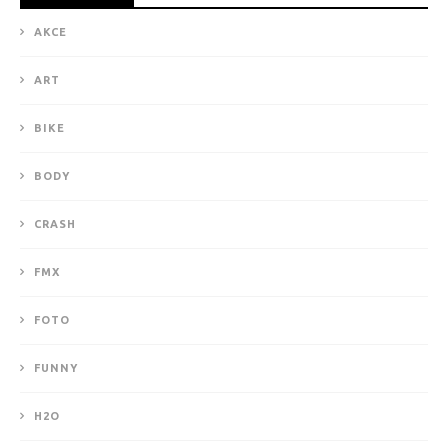
AKCE
ART
BIKE
BODY
CRASH
FMX
FOTO
FUNNY
H2O