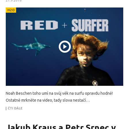
21.9.2016
H2O
Noah Beschen toho umí na svůj věk na surfu opravdu hodně!
Ostatně mrkněte na video, tady slova nestačí…
ČTI DÁLE
Jakub Kraus a Petr Srnec v