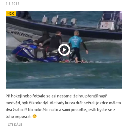
1.9.2015
H2O
Při hokeji nebo fotbale se asi nestane, že hru přeruší např.
medvěd, býk či krokodýl. Ale tady kurva drát sežrali jezdce málem
dva žraloci!!! No mrkněte na to a sami posuďte, jestli byste se z
toho neposrali
ČTI DÁLE