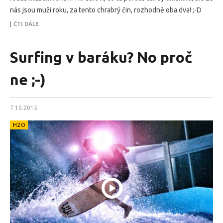
nás jsou muži roku, za tento chrabrý čin, rozhodně oba dva! ;-D
ČTI DÁLE
Surfing v baráku? No proč
ne ;-)
7.10.2015
H2O