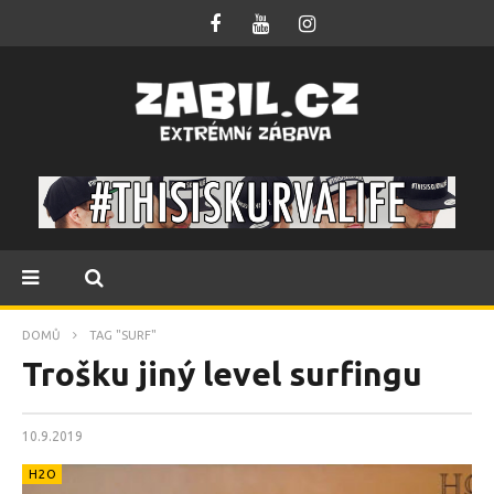
DOMŮ
TAG "SURF"
Trošku jiný level surfingu
10.9.2019
H2O