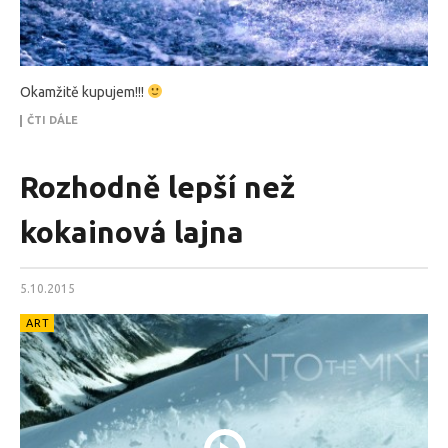
Okamžitě kupujem!!!
ČTI DÁLE
Rozhodně lepší než
kokainová lajna
5.10.2015
ART