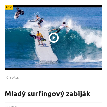
H2O
ČTI DÁLE
Mladý surfingový zabiják