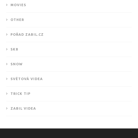
MOVIES
OTHER
POŘAD ZABIL.CZ
SK8
SNOW
SVĚTOVÁ VIDEA
TRICK TIP
ZABIL VIDEA