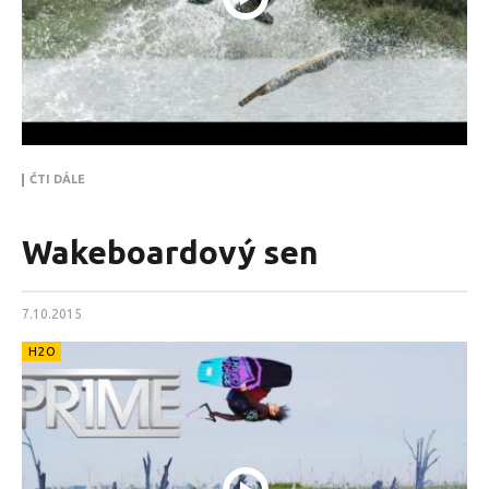
ČTI DÁLE
Wakeboardový sen
7.10.2015
H2O