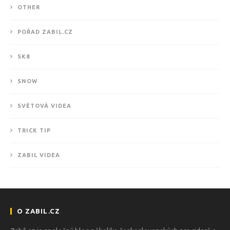
OTHER
POŘAD ZABIL.CZ
SK8
SNOW
SVĚTOVÁ VIDEA
TRICK TIP
ZABIL VIDEA
O ZABIL.CZ