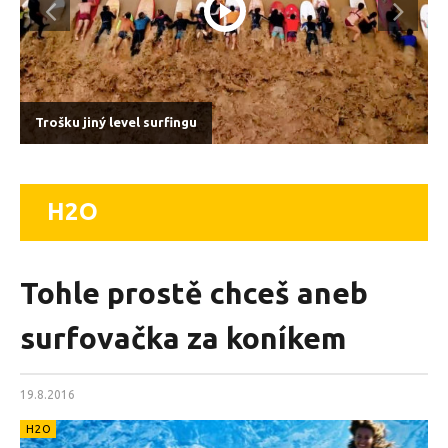
Trošku jiný level surfingu
H2O
Tohle prostě chceš aneb
surfovačka za koníkem
19.8.2016
H2O