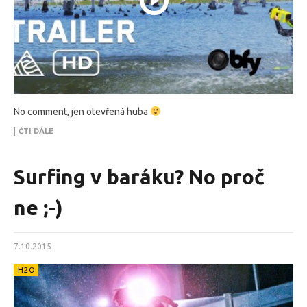
No comment, jen otevřená huba
ČTI DÁLE
Surfing v baráku? No proč
ne ;-)
7.10.2015
H2O