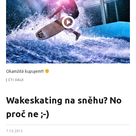
Okamžitě kupujem!!!
ČTI DÁLE
Wakeskating na sněhu? No
proč ne ;-)
7.10.2015