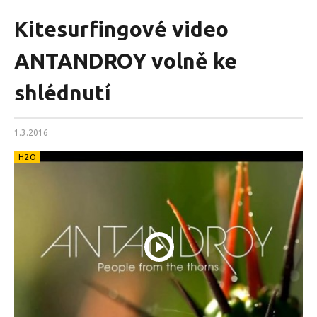
Kitesurfingové video
ANTANDROY volně ke
shlédnutí
1.3.2016
H2O