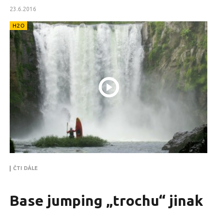
23.6.2016
H2O
ČTI DÁLE
Base jumping „trochu“ jinak