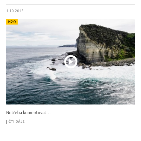
1.10.2015
H2O
Netřeba komentovat…
ČTI DÁLE