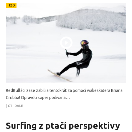
H2O
RedBulláci zase zabili a tentokrát za pomocí wakeskatera Briana
Grubba! Opravdu super podívaná…
ČTI DÁLE
Surfing z ptačí perspektivy