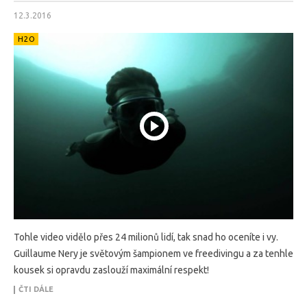
12.3.2016
H2O
Tohle video vidělo přes 24 milionů lidí, tak snad ho oceníte i vy.
Guillaume Nery je světovým šampionem ve freedivingu a za tenhle
kousek si opravdu zaslouží maximální respekt!
ČTI DÁLE