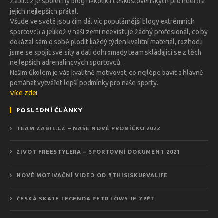
Zabil.cz je společný blog několika československých pro riderů a
jejich nejlepších přátel.
Všude ve světě jsou čím dál víc populárnější blogy extrémních
sportovců a jelikož v naší zemi neexistuje žádný profesionál, co by
dokázal sám o sobě plodit každý týden kvalitní materiál, rozhodli
jsme se spojit své síly a dali dohromady team skládající se z těch
nejlepších adrenalinových sportovců.
Našim úkolem je vás kvalitně motivovat, co nejlépe bavit a hlavně
pomáhat vytvářet lepší podmínky pro naše sporty.
Více zde!
POSLEDNÍ ČLÁNKY
TEAM ZABIL.CZ – NAŠE NOVÉ PROMÍČKO 2022
ŽIVOT FREESTYLERA – SPORTOVNÍ DOKUMENT 2021
NOVÉ MOTIVAČNÍ VIDEO OD #THISISKURVALIFE
ČESKÁ SKATE LEGENDA PETR LÖWY JE ZPĚT