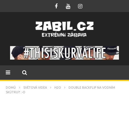
DOMŮ
SVĚTOVÁ VIDEA
H2O
DOUBLE BACKFLIP NA VODNÍM
SKÚTRU?! :-O