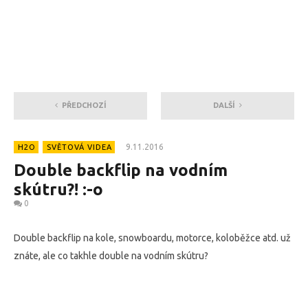
PŘEDCHOZÍ
DALŠÍ
9.11.2016
H2O
SVĚTOVÁ VIDEA
Double backflip na vodním
skútru?! :-o
0
Double backflip na kole, snowboardu, motorce, koloběžce atd. už
znáte, ale co takhle double na vodním skútru?