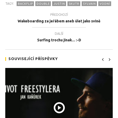
TAGY:
BACKFLIP
DOUBLE
JUSTIN
SKUTR
SYLVAIN
VODNÍ
PŘEDCHOZÍ
Wakeboarding za jeřábem aneb úlet jako svině
DALŠÍ
TEĎ PROHLÍŽENÉ
Surfing trochu jinak... :-D
Double backflip na vodním skútru?! :-o
Tea
9.11.2016
9.1
SOUVISEJÍCÍ PŘÍSPĚVKY