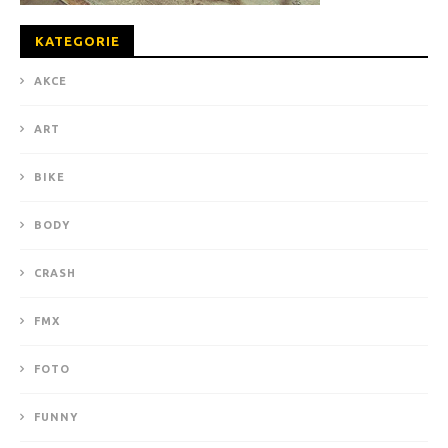
KATEGORIE
AKCE
ART
BIKE
BODY
CRASH
FMX
FOTO
FUNNY