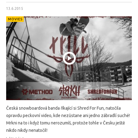
13.6.2015
MOVIES
Česká snowboardová banda říkající si Shred For Fun, natočila
opravdu peckovní video, kde nezůstane ani jedno zábradlí suché!
Mrkni na to i když tomu nerozumíš, protože tohle v Česku ještě
nikdo nikdy nenatočil!