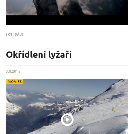
ČTI DÁLE
Okřídlení lyžaři
3.8.2015
MOVIES