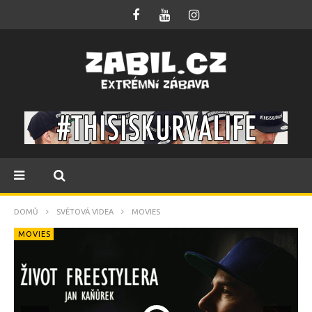
DOMŮ
SVĚTOVÁ VIDEA
MOVIES
MOVIES