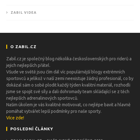
ZABIL VIDEA
O ZABIL.CZ
Zabil.cz je společný blog několika československých pro riderů a
jejich nejlepších přátel.
Všude ve světě jsou čím dál víc populárnější blogy extrémních
sportovců a jelikož v naší zemi neexistuje žádný profesionál, co by
dokázal sám o sobě plodit každý týden kvalitní materiál, rozhodli
jsme se spojit své síly a dali dohromady team skládající se z těch
nejlepších adrenalinových sportovců.
Našim úkolem je vás kvalitně motivovat, co nejlépe bavit a hlavně
pomáhat vytvářet lepší podmínky pro naše sporty.
Více zde!
POSLEDNÍ ČLÁNKY