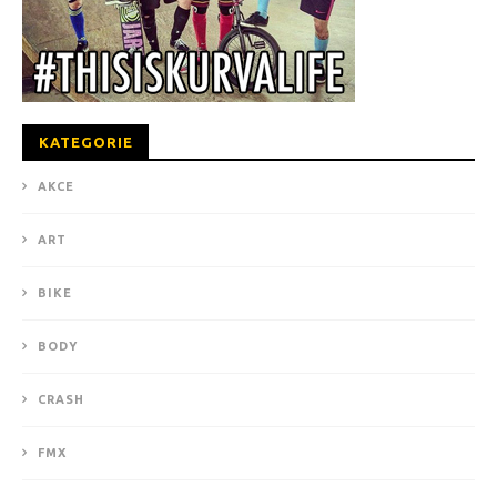
KATEGORIE
AKCE
ART
BIKE
BODY
CRASH
FMX