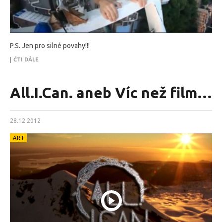
P.S. Jen pro silné povahy!!!
ČTI DÁLE
All.I.Can. aneb Víc než film…
28.12.2012
ART