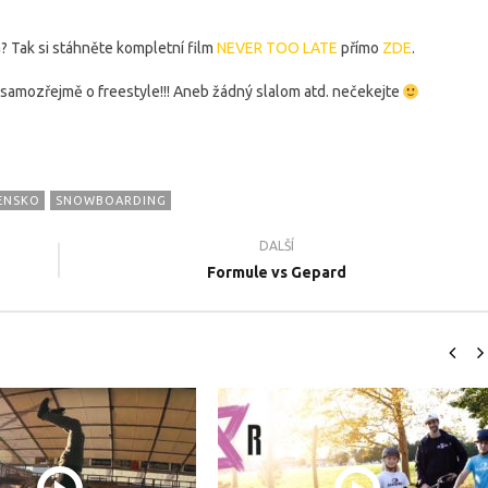
 Tak si stáhněte kompletní film
NEVER TOO LATE
přímo
ZDE
.
 samozřejmě o freestyle!!! Aneb žádný slalom atd. nečekejte
ENSKO
SNOWBOARDING
DALŠÍ
il.cz - Naše nové
ŽIVOT FREESTYLERA - Sportovní
N
Formule vs Gepard
 2022
dokument 2021
#
3.1.2018
3.