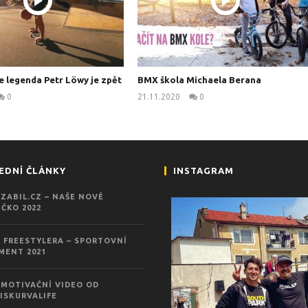
e legenda Petr Löwy je zpět
BMX škola Michaela Berana
0
21.11.2020
0
kanus
kanus
EDNÍ ČLÁNKY
INSTAGRAM
ZABIL.CZ – NAŠE NOVÉ
ČKO 2022
 FREESTYLERA – SPORTOVNÍ
MENT 2021
MOTIVAČNÍ VIDEO OD
ISKURVALIFE