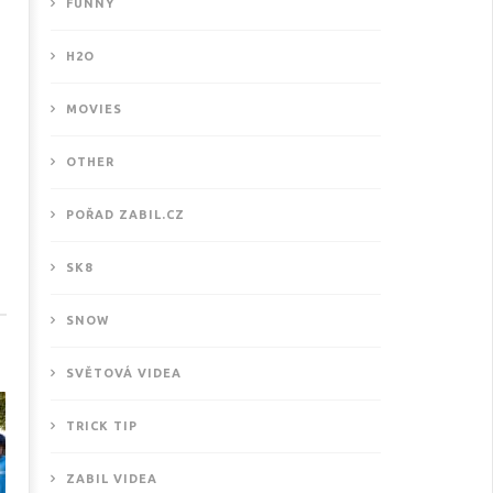
FUNNY
H2O
MOVIES
OTHER
POŘAD ZABIL.CZ
ové motivační video od
SK8
THISISKURVALIFE
1.2018
SNOW
SVĚTOVÁ VIDEA
TRICK TIP
ZABIL VIDEA