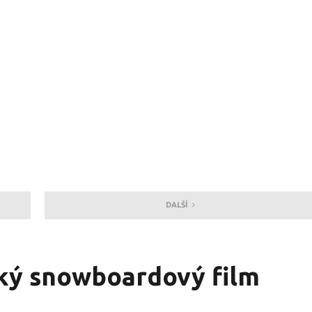
DALŠÍ
ký snowboardový film