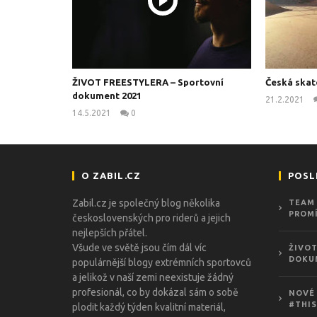
ŽIVOT FREESTYLERA – Sportovní
Česká skat
dokument 2021
21.2.2021
14.5.2021
0
kanus
O ZABIL.CZ
POSL
Zabil.cz je společný blog několika
TEAM 
PROMÍ
československých pro riderů a jejich
nejlepších přátel.
Všude ve světě jsou čím dál víc
ŽIVOT
DOKU
populárnější blogy extrémních sportovců
a jelikož v naší zemi neexistuje žádný
profesionál, co by dokázal sám o sobě
NOVÉ 
#THIS
plodit každý týden kvalitní materiál,