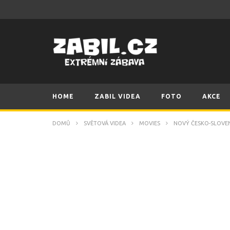
HOME
ZABIL VIDEA
FOTO
AKCE
DOMŮ
SVĚTOVÁ VIDEA
MOVIES
NOVÝ ČESKO-SLOVE