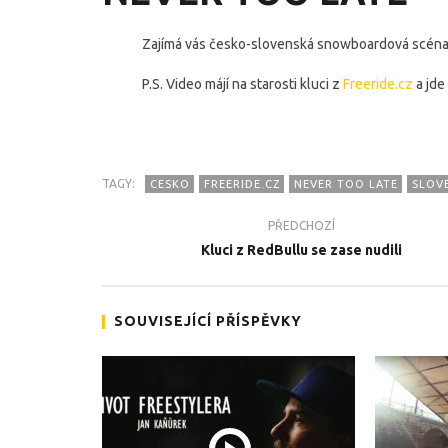
Zajímá vás česko-slovenská snowboardová scéna?
P.S. Video májí na starosti kluci z
Freeride.cz
a jde
TAGY:
CESKO
FREERIDE.CZ
NEVER TOO LATE
SLOV
TEĎ PROHLÍŽENÉ
PŘEDCHOZÍ
Nový česko-slovenský
Team Zab
Kluci z RedBullu se zase nudili
snowboardový film NEVER TOO
promíčko
LATE
3.1.2018
3.1.2018
SOUVISEJÍCÍ PŘÍSPĚVKY