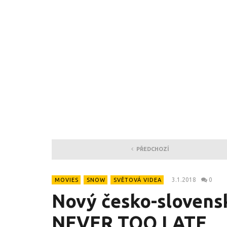
PŘEDCHOZÍ
3.1.2018
0
MOVIES
SNOW
SVĚTOVÁ VIDEA
Nový česko-slovens
NEVER TOO LATE