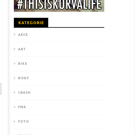
KATEGORIE
AKCE
ART
BIKE
BODY
CRASH
FMX
FOTO