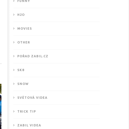
FUNNY
H2O
MOVIES
OTHER
ové motivační video od
POŘAD ZABIL.CZ
THISISKURVALIFE
1.2018
SK8
SNOW
SVĚTOVÁ VIDEA
TRICK TIP
ZABIL VIDEA