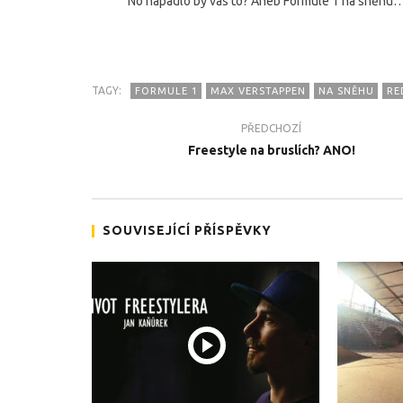
No napadlo by vás to? Aneb Formule 1 na sněhu
TAGY:
FORMULE 1
MAX VERSTAPPEN
NA SNĚHU
RE
PŘEDCHOZÍ
TEĎ PROHLÍŽENÉ
Freestyle na bruslích? ANO!
Kluci z RedBullu se zase nudili
Team Zab
promíčko
2.1.2018
2.1.2018
SOUVISEJÍCÍ PŘÍSPĚVKY