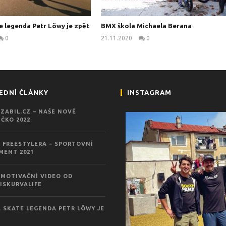
e legenda Petr Löwy je zpět
BMX škola Michaela Berana
0
21.11.2020
0
kanus
kanus
EDNÍ ČLÁNKY
INSTAGRAM
ZABIL.CZ – NAŠE NOVÉ
ČKO 2022
 FREESTYLERA – SPORTOVNÍ
MENT 2021
MOTIVAČNÍ VIDEO OD
ISKURVALIFE
 SKATE LEGENDA PETR LÖWY JE