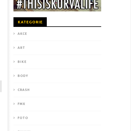
KATEGORIE
AKCE
ART
BIKE
BODY
CRASH
FMX
FOTO