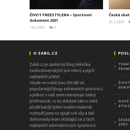
ŽIVOT FREESTYLERA – Sportovní
Česká skat
dokument 2021
21.2.2021
14.5.2021
0
kanus
O ZABIL.CZ
POSL
Zabil.cz je společný blog několika
TEAM 
PROMÍ
československých pro riderů a jejich
nejlepších přátel.
Všude ve světě jsou čím dál víc
ŽIVOT
DOKU
populárnější blogy extrémních sportovců
a jelikož v naší zemi neexistuje žádný
profesionál, co by dokázal sám o sobě
NOVÉ 
#THIS
plodit každý týden kvalitní materiál,
rozhodli jsme se spojit své síly a dali
dohromady team skládající se z těch
ČESKÁ
ZPĚT
nejlepších adrenalinových sportovců.