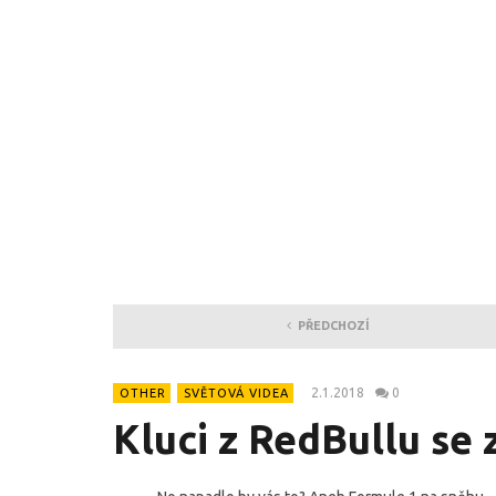
PŘEDCHOZÍ
2.1.2018
0
OTHER
SVĚTOVÁ VIDEA
Kluci z RedBullu se 