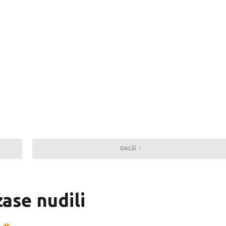
DALŠÍ
zase nudili