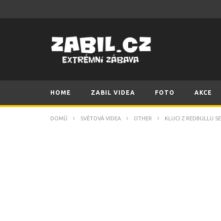
HOME
ZABIL VIDEA
FOTO
AKCE
DOMŮ
SVĚTOVÁ VIDEA
OTHER
KLUCI Z REDBULLU SE