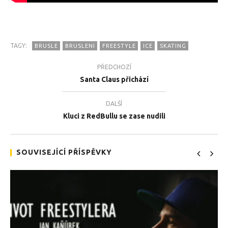
TAGY:
BRUSLE
BRUSLENI
FREESTYLE
ICE
SKATING
PŘEDCHOZÍ
Santa Claus přichází
DALŠÍ
Kluci z RedBullu se zase nudili
SOUVISEJÍCÍ PŘÍSPĚVKY