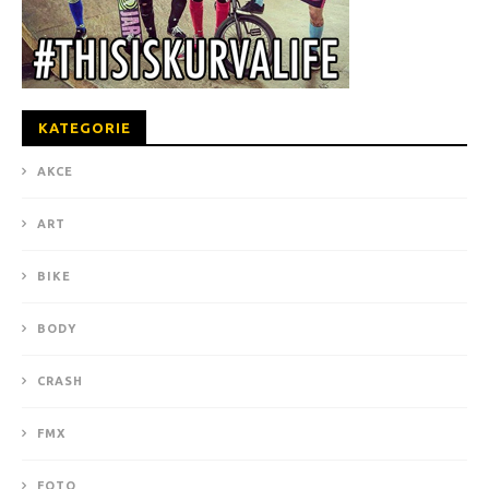
KATEGORIE
AKCE
ART
BIKE
BODY
CRASH
FMX
FOTO