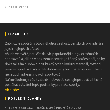
ZABIL VIDEA
O ZABIL.CZ
Zabil.cz je společný blog několika československých pro riderů a
jejich nejlepších přátel.
Všude ve světě jsou čím dál víc populárnější blogy extrémních
sportovců a jelikož v naší zemi neexistuje žádný profesionál, co by
dokázal sám o sobě plodit každý týden kvalitní materiál, rozhodli
jsme se spojit své síly a dali dohromady team skládající se z těch
nejlepších adrenalinových sportovců.
Našim úkolem je vás kvalitně motivovat, co nejlépe bavit a hlavně
pomáhat vytvářet lepší podmínky pro naše sporty.
Více zde!
POSLEDNÍ ČLÁNKY
TEAM ZABIL.CZ – NAŠE NOVÉ PROMÍČKO 2022