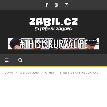
DOMŮ
SVĚTOVÁ VIDEA
OTHER
FREESTYLE NA BRUSLÍCH? ANO!