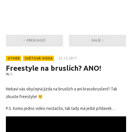
PŘEDCHOZÍ
DALŠÍ
21.12.2017
OTHER
SVĚTOVÁ VIDEA
Freestyle na bruslích? ANO!
0
Nebaví vás obyčejná jízda na bruslích a ani krasobruslení? Tak
zkuste freestyle!
P.S. Komu jedno video nestačilo, tak tady má ještě přídavek…