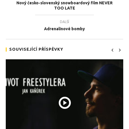
Nový česko-slovenský snowboardový film NEVER
TOO LATE
DALŠÍ
Adrenalinové bomby
TEĎ PROHLÍŽENÉ
Formule vs Gepard
Tea
SOUVISEJÍCÍ PŘÍSPĚVKY
10.1.2018
10.