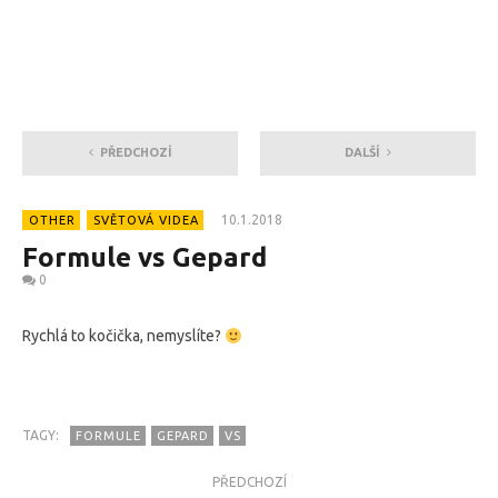
PŘEDCHOZÍ
DALŠÍ
10.1.2018
OTHER
SVĚTOVÁ VIDEA
Formule vs Gepard
0
Rychlá to kočička, nemyslíte?
TAGY:
FORMULE
GEPARD
VS
PŘEDCHOZÍ