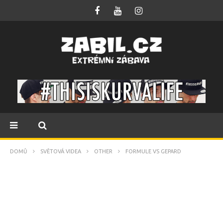
DOMŮ
SVĚTOVÁ VIDEA
OTHER
FORMULE VS GEPARD