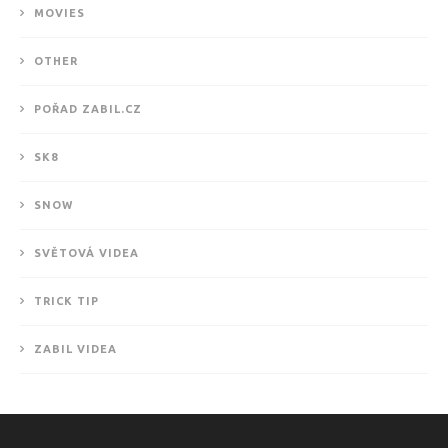
MOVIES
OTHER
POŘAD ZABIL.CZ
SK8
SNOW
SVĚTOVÁ VIDEA
TRICK TIP
ZABIL VIDEA