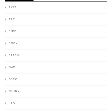
AKCE
ART
BIKE
BODY
CRASH
FMX
FOTO
FUNNY
H2O