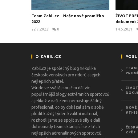
Team Zabil.cz – Naše nové promíčko
ŽIVOT FRE
2022
dokument 
22.7.2022
0
14.5.2021
kanus
O ZABIL.CZ
POSL
Zabil.cz je společný blog několika
TEAM 
PROMÍ
československých pro riderů a jejich
nejlepších přátel.
Všude ve světě jsou čím dál víc
ŽIVOT
DOKU
populárnější blogy extrémních sportovců
a jelikož v naší zemi neexistuje žádný
profesionál, co by dokázal sám o sobě
NOVÉ 
#THIS
plodit každý týden kvalitní materiál,
rozhodli jsme se spojit své síly a dali
dohromady team skládající se z těch
ČESKÁ
ZPĚT
nejlepších adrenalinových sportovců.