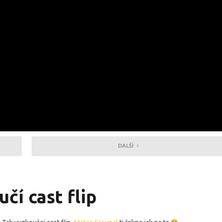
DALŠÍ
čí cast flip