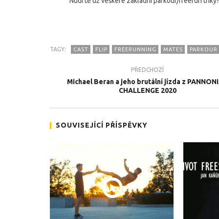
Nudí tě už veškeré základní parkour/freerun triky?
TAGY:
CAST
FLIP
FREERUNNING
MATES
PARKOUR
PŘEDCHOZÍ
TEĎ PROHLÍŽENÉ
Michael Beran a jeho brutální jízda z PANNON
CHALLENGE 2020
Mates Srovnal tě naučí cast flip
Team Zab
promíčko
17.10.2020
17.10.202
SOUVISEJÍCÍ PŘÍSPĚVKY