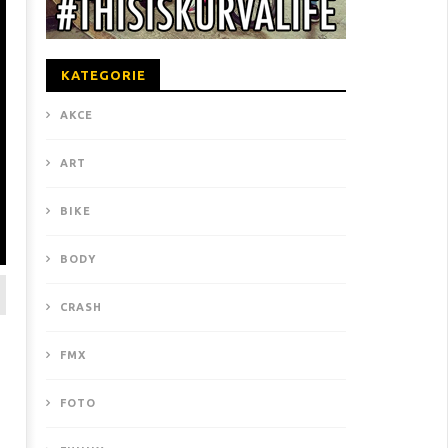
KATEGORIE
AKCE
ART
BIKE
BODY
CRASH
FMX
FOTO