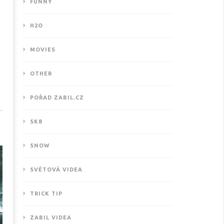
FUNNY
H2O
MOVIES
OTHER
ové motivační video od
POŘAD ZABIL.CZ
THISISKURVALIFE
.10.2020
SK8
SNOW
SVĚTOVÁ VIDEA
TRICK TIP
ZABIL VIDEA