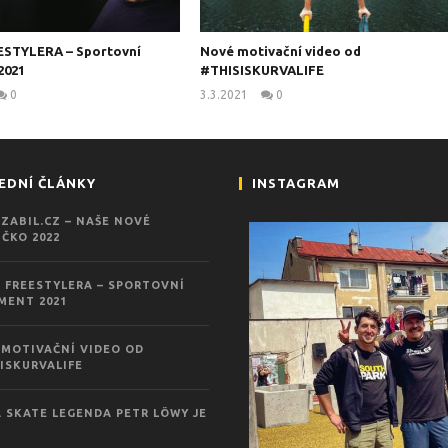
ESTYLERA – Sportovní
Nové motivační video od
2021
#THISISKURVALIFE
0
3.3.2021
0
kanus
kanus
EDNÍ ČLÁNKY
INSTAGRAM
ZABIL.CZ – NAŠE NOVÉ
ČKO 2022
 FREESTYLERA – SPORTOVNÍ
MENT 2021
MOTIVAČNÍ VIDEO OD
ISKURVALIFE
 SKATE LEGENDA PETR LÖWY JE