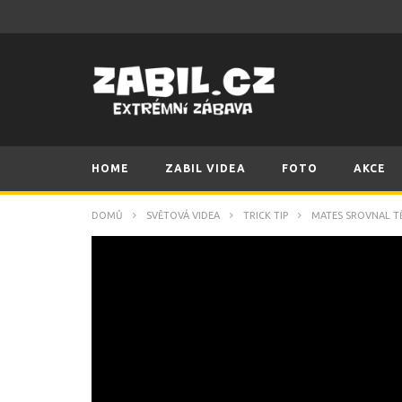
HOME
ZABIL VIDEA
FOTO
AKCE
DOMŮ
SVĚTOVÁ VIDEA
TRICK TIP
MATES SROVNAL TĚ