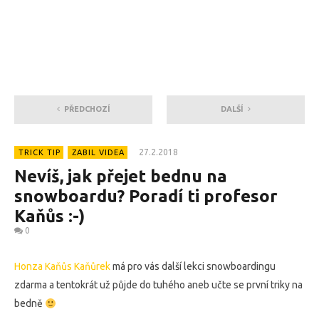
PŘEDCHOZÍ
DALŠÍ
27.2.2018
TRICK TIP
ZABIL VIDEA
Nevíš, jak přejet bednu na
snowboardu? Poradí ti profesor
Kaňůs :-)
0
Honza Kaňůs Kaňůrek
má pro vás další lekci snowboardingu
zdarma a tentokrát už půjde do tuhého aneb učte se první triky na
bedně