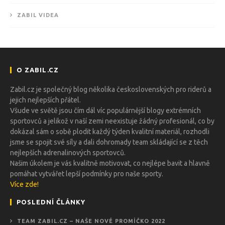
ZABIL VIDEA
O ZABIL.CZ
Zabil.cz je společný blog několika československých pro riderů a
jejich nejlepších přátel.
Všude ve světě jsou čím dál víc populárnější blogy extrémních
sportovců a jelikož v naší zemi neexistuje žádný profesionál, co by
dokázal sám o sobě plodit každý týden kvalitní materiál, rozhodli
jsme se spojit své síly a dali dohromady team skládající se z těch
nejlepších adrenalinových sportovců.
Našim úkolem je vás kvalitně motivovat, co nejlépe bavit a hlavně
pomáhat vytvářet lepší podmínky pro naše sporty.
Více zde!
POSLEDNÍ ČLÁNKY
TEAM ZABIL.CZ – NAŠE NOVÉ PROMÍČKO 2022