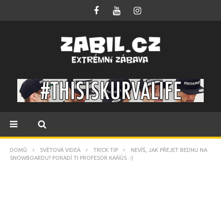
DOMŮ
SVĚTOVÁ VIDEA
TRICK TIP
NEVÍŠ, JAK PŘEJET BEDNU NA
SNOWBOARDU? PORADÍ TI PROFESOR KAŇŮS :-)