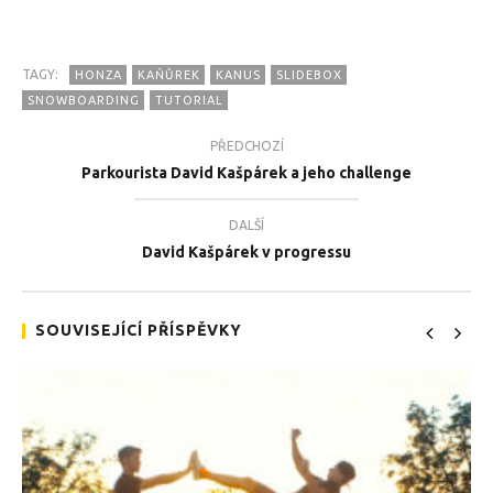
TAGY:
HONZA
KAŇŮREK
KANUS
SLIDEBOX
SNOWBOARDING
TUTORIAL
PŘEDCHOZÍ
Parkourista David Kašpárek a jeho challenge
TEĎ PROHLÍŽENÉ
DALŠÍ
Nevíš, jak přejet bednu na snowboardu? Poradí ti
Tea
David Kašpárek v progressu
profesor Kaňůs :-)
27.
27.2.2018
SOUVISEJÍCÍ PŘÍSPĚVKY