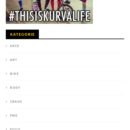
KATEGORIE
AKCE
ART
BIKE
BODY
CRASH
FMX
FOTO