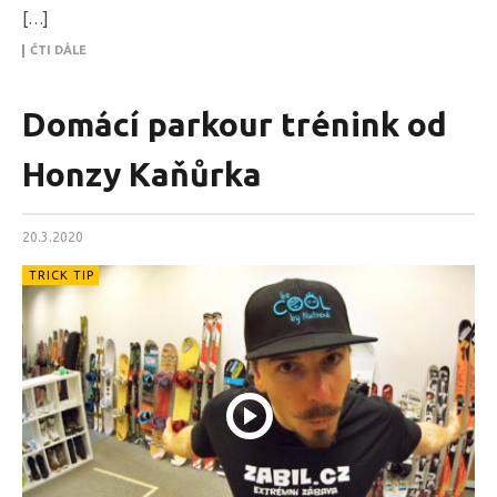
[…]
ČTI DÁLE
Domácí parkour trénink od
Honzy Kaňůrka
20.3.2020
TRICK TIP