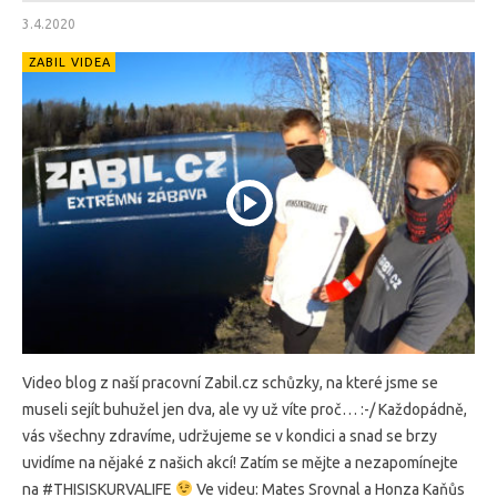
3.4.2020
ZABIL VIDEA
Video blog z naší pracovní Zabil.cz schůzky, na které jsme se
museli sejít buhužel jen dva, ale vy už víte proč… :-/ Každopádně,
vás všechny zdravíme, udržujeme se v kondici a snad se brzy
uvidíme na nějaké z našich akcí! Zatím se mějte a nezapomínejte
na #THISISKURVALIFE
Ve videu: Mates Srovnal a Honza Kaňůs