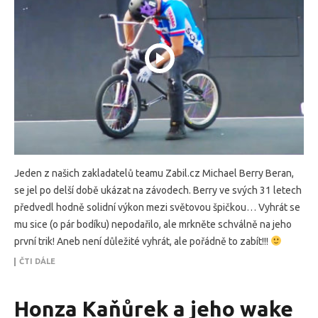
Jeden z našich zakladatelů teamu Zabil.cz Michael Berry Beran,
se jel po delší době ukázat na závodech. Berry ve svých 31 letech
předvedl hodně solidní výkon mezi světovou špičkou… Vyhrát se
mu sice (o pár bodíku) nepodařilo, ale mrkněte schválně na jeho
první trik! Aneb není důležité vyhrát, ale pořádně to zabít!!!
ČTI DÁLE
Honza Kaňůrek a jeho wake