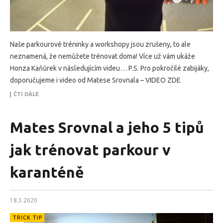
Naše parkourové tréninky a workshopy jsou zrušeny, to ale
neznamená, že nemůžete trénovat doma! Více už vám ukáže
Honza Kaňůrek v následujícím videu… P.S. Pro pokročilé zabijáky,
doporučujeme i video od Matese Srovnala – VIDEO ZDE
ČTI DÁLE
Mates Srovnal a jeho 5 tipů
jak trénovat parkour v
karanténě
18.3.2020
TRICK TIP