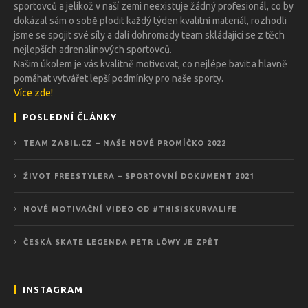
sportovců a jelikož v naší zemi neexistuje žádný profesionál, co by
dokázal sám o sobě plodit každý týden kvalitní materiál, rozhodli
jsme se spojit své síly a dali dohromady team skládající se z těch
nejlepších adrenalinových sportovců.
Našim úkolem je vás kvalitně motivovat, co nejlépe bavit a hlavně
pomáhat vytvářet lepší podmínky pro naše sporty.
Více zde!
POSLEDNÍ ČLÁNKY
TEAM ZABIL.CZ – NAŠE NOVÉ PROMÍČKO 2022
ŽIVOT FREESTYLERA – SPORTOVNÍ DOKUMENT 2021
NOVÉ MOTIVAČNÍ VIDEO OD #THISISKURVALIFE
ČESKÁ SKATE LEGENDA PETR LÖWY JE ZPĚT
INSTAGRAM