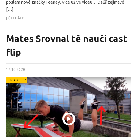
poslem nové značky Feeney. Více už ve videu… Další zajímavé
[…]
ČTI DÁLE
Mates Srovnal tě naučí cast
flip
17.10.2020
TRICK TIP