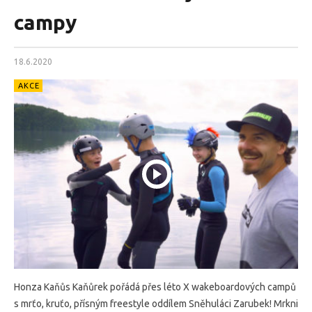
campy
18.6.2020
AKCE
Honza Kaňůs Kaňůrek pořádá přes léto X wakeboardových campů
s mrťo, kruťo, přísným freestyle oddílem Sněhuláci Zarubek! Mrkni