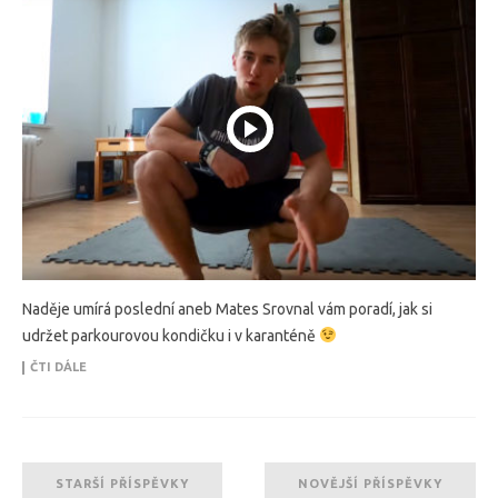
Naděje umírá poslední aneb Mates Srovnal vám poradí, jak si
udržet parkourovou kondičku i v karanténě
ČTI DÁLE
STARŠÍ PŘÍSPĚVKY
NOVĚJŠÍ PŘÍSPĚVKY