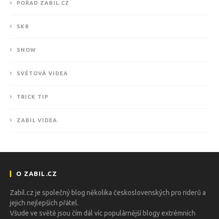
POŘAD ZABIL.CZ
SK8
SNOW
SVĚTOVÁ VIDEA
TRICK TIP
ZABIL VIDEA
O ZABIL.CZ
Zabil.cz je společný blog několika československých pro riderů a
jejich nejlepších přátel.
Všude ve světě jsou čím dál víc populárnější blogy extrémních