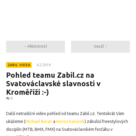
PŘEDCHOZÍ
DALŠÍ
4.2.2016
ZABIL VIDEA
Pohled teamu Zabil.cz na
Svatováclavské slavnosti v
Kroměříži :-)
0
Další netradiční video pohled od teamu Zabil.cz. Tentokrát Vám
ukážeme (
Michael Beran
a
Honza Kaňůrek
) zákulisí freestylových
disciplín (MTB, BMX, FMX) na Svatováclavském fesťáku v