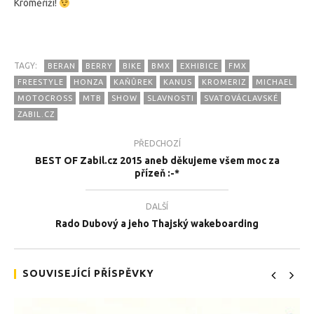
Kroměříži!
TAGY:
BERAN
BERRY
BIKE
BMX
EXHIBICE
FMX
FREESTYLE
HONZA
KAŇŮREK
KANUS
KROMERIZ
MICHAEL
MOTOCROSS
MTB
SHOW
SLAVNOSTI
SVATOVÁCLAVSKÉ
ZABIL.CZ
TEĎ PROHLÍŽENÉ
PŘEDCHOZÍ
Pohled teamu Zabil.cz na Svatováclavské slavnosti v
Tea
BEST OF Zabil.cz 2015 aneb děkujeme všem moc za
Kroměříži :-)
4.2
přízeň :-*
4.2.2016
DALŠÍ
Rado Dubový a jeho Thajský wakeboarding
SOUVISEJÍCÍ PŘÍSPĚVKY