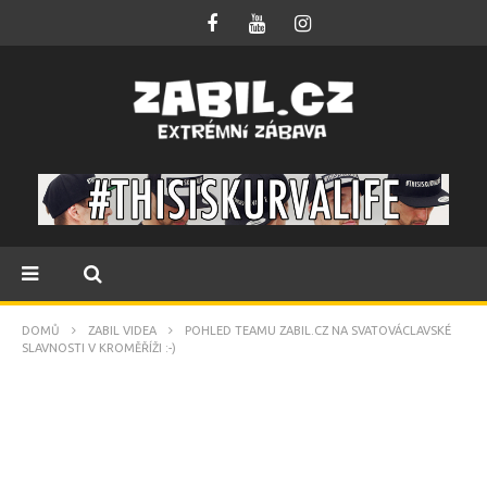
DOMŮ
ZABIL VIDEA
POHLED TEAMU ZABIL.CZ NA SVATOVÁCLAVSKÉ
SLAVNOSTI V KROMĚŘÍŽI :-)