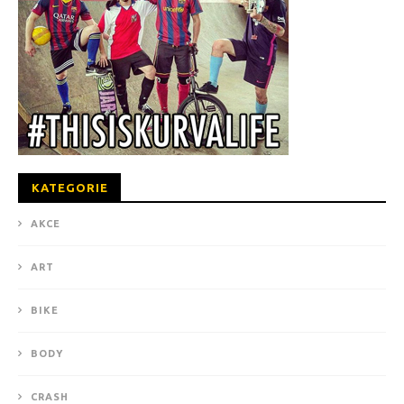
KATEGORIE
AKCE
ART
BIKE
BODY
CRASH