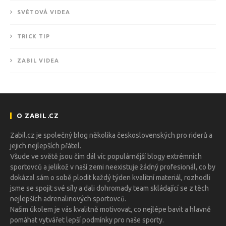
SVĚTOVÁ VIDEA
TRICK TIP
ZABIL VIDEA
O ZABIL.CZ
Zabil.cz je společný blog několika československých pro riderů a
jejich nejlepších přátel.
Všude ve světě jsou čím dál víc populárnější blogy extrémních
sportovců a jelikož v naší zemi neexistuje žádný profesionál, co by
dokázal sám o sobě plodit každý týden kvalitní materiál, rozhodli
jsme se spojit své síly a dali dohromady team skládající se z těch
nejlepších adrenalinových sportovců.
Našim úkolem je vás kvalitně motivovat, co nejlépe bavit a hlavně
pomáhat vytvářet lepší podmínky pro naše sporty.