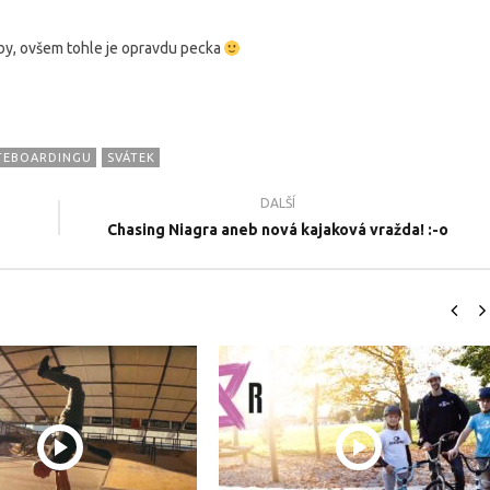
by, ovšem tohle je opravdu pecka
TEBOARDINGU
SVÁTEK
DALŠÍ
Chasing Niagra aneb nová kajaková vražda! :-o
il.cz - Naše nové
ŽIVOT FREESTYLERA - Sportovní
N
 2022
dokument 2021
#
22.6.2016
22