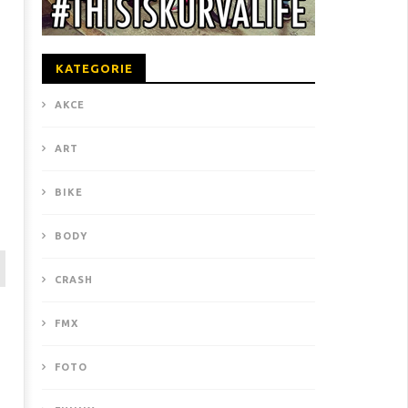
KATEGORIE
AKCE
ART
BIKE
BODY
CRASH
FMX
FOTO