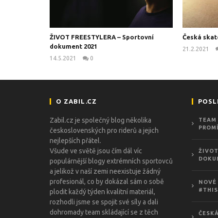
ŽIVOT FREESTYLERA – Sportovní
Česká skat
dokument 2021
21.2.2021
14.5.2021
0
kanus
O ZABIL.CZ
POSL
Zabil.cz je společný blog několika
TEAM 
PROMÍ
československých pro riderů a jejich
nejlepších přátel.
Všude ve světě jsou čím dál víc
ŽIVOT
DOKU
populárnější blogy extrémních sportovců
a jelikož v naší zemi neexistuje žádný
profesionál, co by dokázal sám o sobě
NOVÉ 
#THIS
plodit každý týden kvalitní materiál,
rozhodli jsme se spojit své síly a dali
dohromady team skládající se z těch
ČESKÁ