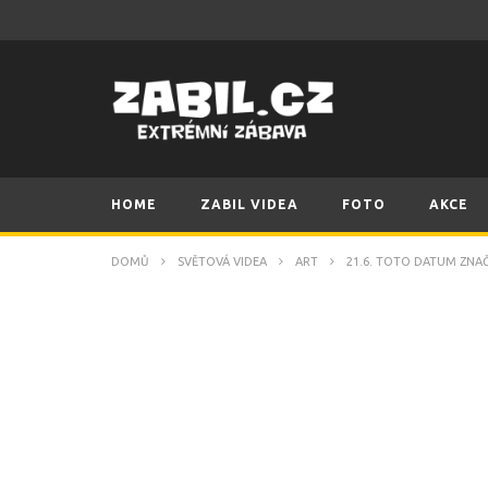
HOME
ZABIL VIDEA
FOTO
AKCE
DOMŮ
SVĚTOVÁ VIDEA
ART
21.6. TOTO DATUM ZNAČ