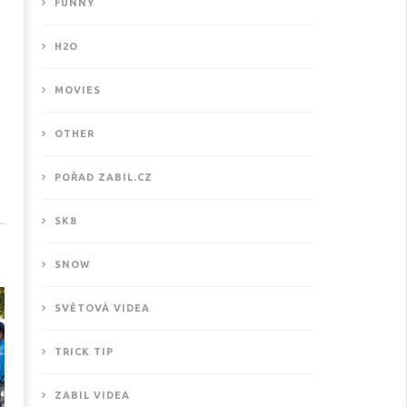
FUNNY
H2O
MOVIES
OTHER
POŘAD ZABIL.CZ
ové motivační video od
SK8
THISISKURVALIFE
.6.2016
SNOW
SVĚTOVÁ VIDEA
TRICK TIP
ZABIL VIDEA