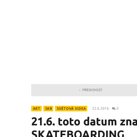
PŘEDCHOZÍ
22.6.2016
0
ART
SK8
SVĚTOVÁ VIDEA
21.6. toto datum zna
SKATEBOARDING