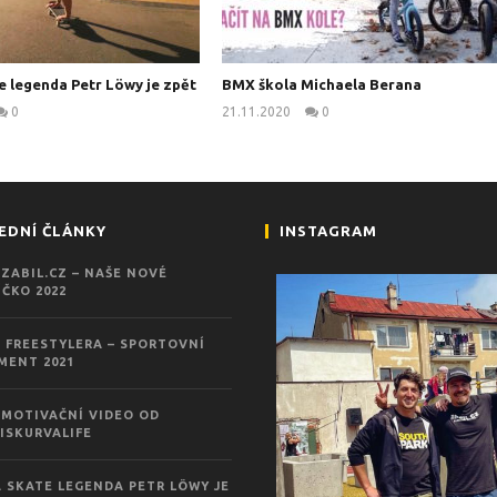
e legenda Petr Löwy je zpět
BMX škola Michaela Berana
0
21.11.2020
0
kanus
kanus
EDNÍ ČLÁNKY
INSTAGRAM
ZABIL.CZ – NAŠE NOVÉ
ČKO 2022
 FREESTYLERA – SPORTOVNÍ
MENT 2021
MOTIVAČNÍ VIDEO OD
ISKURVALIFE
 SKATE LEGENDA PETR LÖWY JE