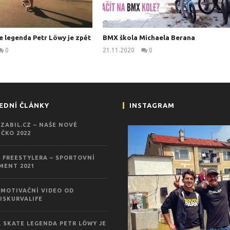
e legenda Petr Löwy je zpět
BMX škola Michaela Berana
0
21.11.2020
0
kanus
kanus
EDNÍ ČLÁNKY
INSTAGRAM
ZABIL.CZ – NAŠE NOVÉ
ČKO 2022
 FREESTYLERA – SPORTOVNÍ
MENT 2021
MOTIVAČNÍ VIDEO OD
ISKURVALIFE
 SKATE LEGENDA PETR LÖWY JE