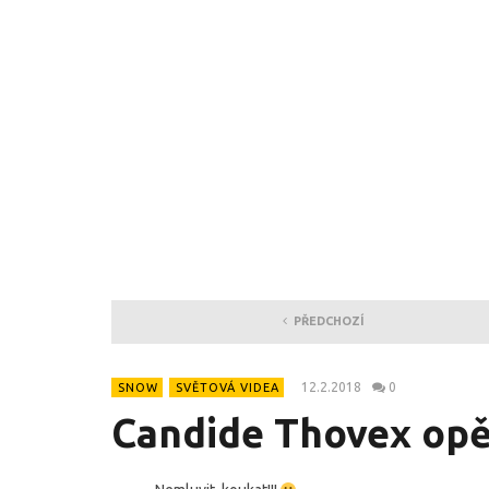
PŘEDCHOZÍ
12.2.2018
0
SNOW
SVĚTOVÁ VIDEA
Candide Thovex opět