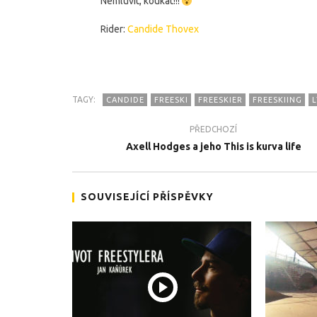
Nemluvit, koukat!!!
Rider:
Candide Thovex
TAGY:
CANDIDE
FREESKI
FREESKIER
FREESKIING
L
TEĎ PROHLÍŽENÉ
PŘEDCHOZÍ
Candide Thovex opět zabil!
Team Zab
Axell Hodges a jeho This is kurva life
promíčko
12.2.2018
12.2.2018
SOUVISEJÍCÍ PŘÍSPĚVKY