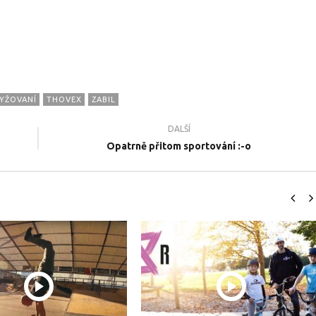
YŽOVANÍ
THOVEX
ZABIL
DALŠÍ
il.cz - Naše nové
ŽIVOT FREESTYLERA - Sportovní
N
Opatrně přitom sportování :-o
 2022
dokument 2021
#
12.2.2018
12