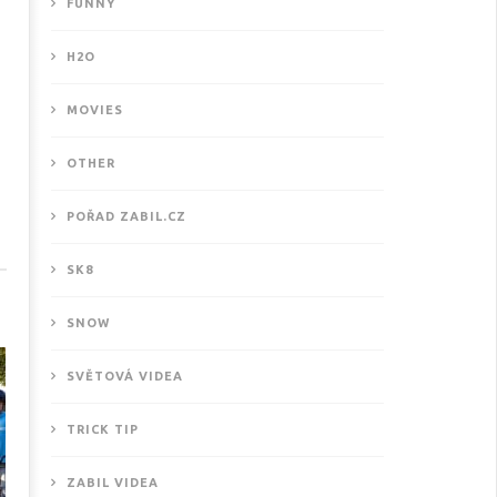
FUNNY
H2O
MOVIES
OTHER
ové motivační video od
POŘAD ZABIL.CZ
THISISKURVALIFE
.2.2018
SK8
SNOW
SVĚTOVÁ VIDEA
TRICK TIP
ZABIL VIDEA