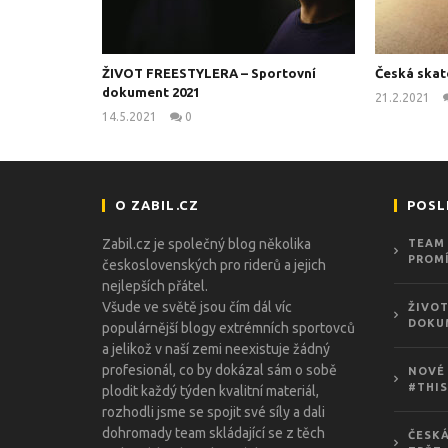
ŽIVOT FREESTYLERA – Sportovní
Česká skat
dokument 2021
21.2.2021
14.5.2021
0
kanus
O ZABIL.CZ
POSL
Zabil.cz je společný blog několika
TEAM 
PROMÍ
československých pro riderů a jejich
nejlepších přátel.
Všude ve světě jsou čím dál víc
ŽIVOT
DOKU
populárnější blogy extrémních sportovců
a jelikož v naší zemi neexistuje žádný
profesionál, co by dokázal sám o sobě
NOVÉ 
#THIS
plodit každý týden kvalitní materiál,
rozhodli jsme se spojit své síly a dali
dohromady team skládající se z těch
ČESKÁ