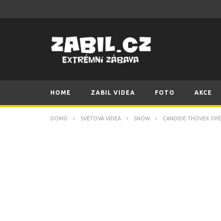
HOME
ZABIL VIDEA
FOTO
AKCE
DOMŮ
SVĚTOVÁ VIDEA
SNOW
CANDIDE THOVEX OPĚT