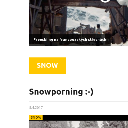
Freeskiing na francouzských střechách
SNOW
Snowporning :-)
5.4.2017
SNOW