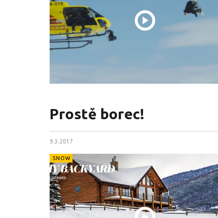
Prostě borec!
9.3.2017
SNOW