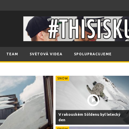
TEAM
SVĚTOVÁ VIDEA
SPOLUPRACUJEME
SNOW
V rakouském Söldenu byl letecký
den
SNOW