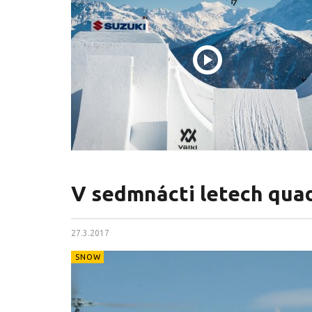
V sedmnácti letech quad
27.3.2017
SNOW