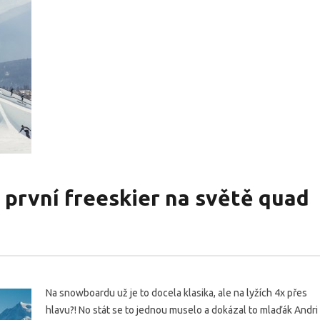
o první freeskier na světě quad
Na snowboardu už je to docela klasika, ale na lyžích 4x přes
hlavu?! No stát se to jednou muselo a dokázal to mlaďák Andri