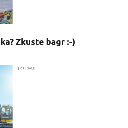
a? Zkuste bagr :-)
ČTI DÁLE