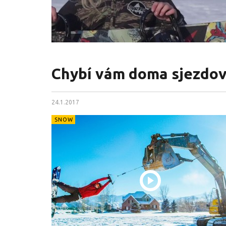
Chybí vám doma sjezdovk
24.1.2017
SNOW