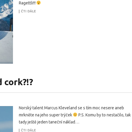
Ragettli!!!
ČTI DÁLE
 cork?!?
Norský talent Marcus Kleveland se s tím moc nesere aneb
mrkněte na jeho super trýček
P.S. Komu by to nestačilo, tak
tady ještě jeden taneční náklad…
ČTI DÁLE