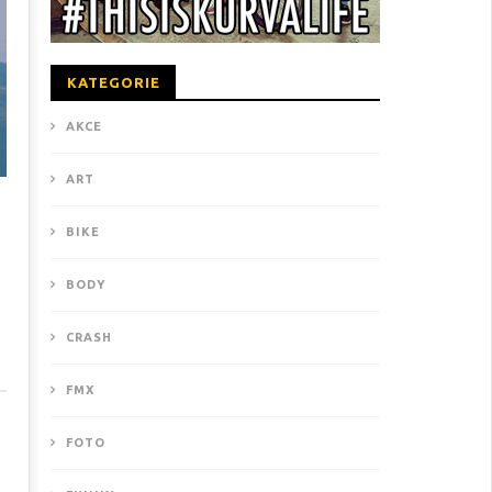
KATEGORIE
AKCE
Olympíjský Big Air docela ušel, nemyslíte?
ART
BIKE
BODY
CRASH
FMX
FOTO