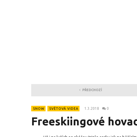
PŘEDCHOZÍ
1.3.2018
0
SNOW
SVĚTOVÁ VIDEA
Freeskiingové hova