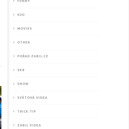
FUNNY
H2O
MOVIES
OTHER
ové motivační video od
POŘAD ZABIL.CZ
THISISKURVALIFE
3.2018
SK8
SNOW
SVĚTOVÁ VIDEA
TRICK TIP
ZABIL VIDEA