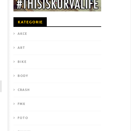
KATEGORIE
AKCE
ART
BIKE
BODY
CRASH
FMX
FOTO