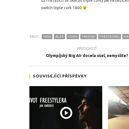
Už i na lyžích se skáčou triple corky jak na běž
switch triple cork 1800
TAGY:
1800
ALEX
CORK
FREESKI
FREESKIING
HA
TEĎ PROHLÍŽENÉ
PŘEDCHOZÍ
Freeskiingové hovada
Team Zab
Olympíjský Big Air docela ušel, nemyslíte?
promíčko
1.3.2018
1.3.2018
SOUVISEJÍCÍ PŘÍSPĚVKY