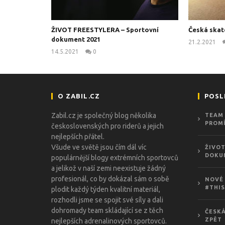
ŽIVOT FREESTYLERA – Sportovní
Česká skat
dokument 2021
21.2.2021
14.5.2021
0
kanus
O ZABIL.CZ
POSL
Zabil.cz je společný blog několika
TEAM 
PROMÍ
československých pro riderů a jejich
nejlepších přátel.
Všude ve světě jsou čím dál víc
ŽIVOT
DOKU
populárnější blogy extrémních sportovců
a jelikož v naší zemi neexistuje žádný
profesionál, co by dokázal sám o sobě
NOVÉ 
#THIS
plodit každý týden kvalitní materiál,
rozhodli jsme se spojit své síly a dali
dohromady team skládající se z těch
ČESKÁ
ZPĚT
nejlepších adrenalinových sportovců.