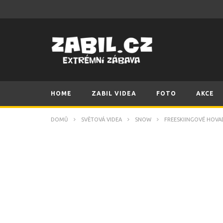
HOME
ZABIL VIDEA
FOTO
AKCE
DOMŮ
SVĚTOVÁ VIDEA
SNOW
FREESKIINGOVÉ HOVA