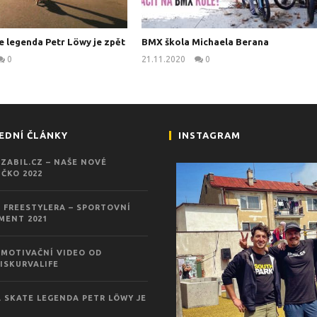
e legenda Petr Löwy je zpět
BMX škola Michaela Berana
0
21.11.2020
0
kanus
kanus
EDNÍ ČLÁNKY
INSTAGRAM
ZABIL.CZ – NAŠE NOVÉ
ČKO 2022
 FREESTYLERA – SPORTOVNÍ
MENT 2021
MOTIVAČNÍ VIDEO OD
ISKURVALIFE
 SKATE LEGENDA PETR LÖWY JE