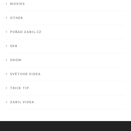
MOVIES
OTHER
POŘAD ZABIL.CZ
SK8
SNOW
SVĚTOVÁ VIDEA
TRICK TIP
ZABIL VIDEA