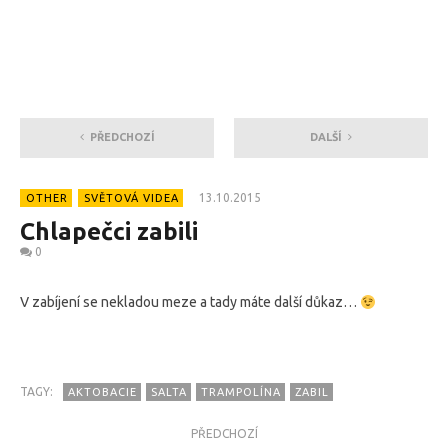
PŘEDCHOZÍ
DALŠÍ
13.10.2015
OTHER
SVĚTOVÁ VIDEA
Chlapečci zabili
0
V zabíjení se nekladou meze a tady máte další důkaz…
TAGY:
AKTOBACIE
SALTA
TRAMPOLÍNA
ZABIL
PŘEDCHOZÍ