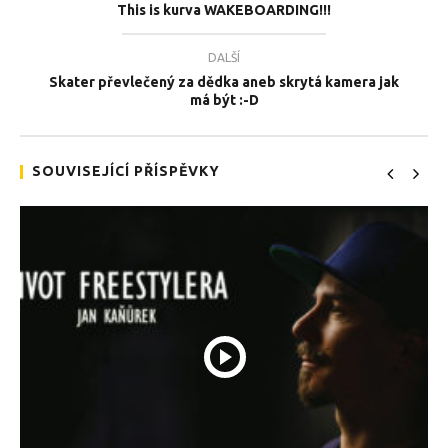
This is kurva WAKEBOARDING!!!
DALŠÍ
Skater převlečený za dědka aneb skrytá kamera jak
má být :-D
TEĎ PROHLÍŽENÉ
Chlapečci zabili
Tea
SOUVISEJÍCÍ PŘÍSPĚVKY
13.10.2015
13.