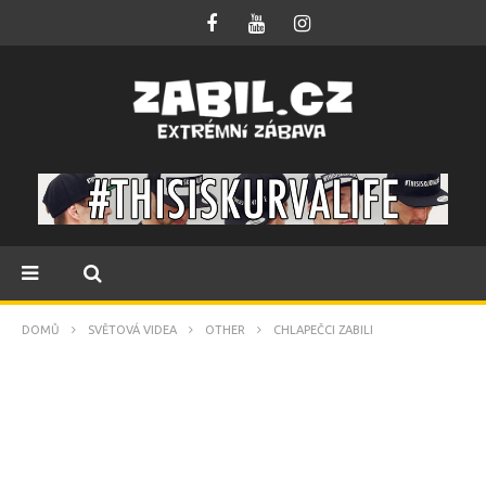
DOMŮ
SVĚTOVÁ VIDEA
OTHER
CHLAPEČCI ZABILI