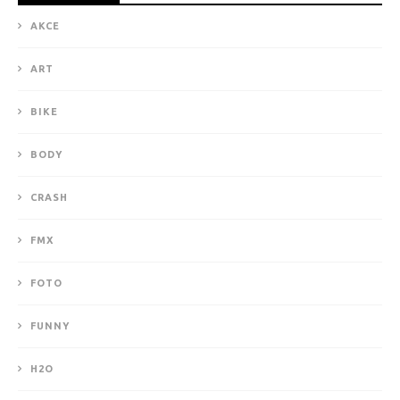
AKCE
ART
BIKE
BODY
CRASH
FMX
FOTO
FUNNY
H2O