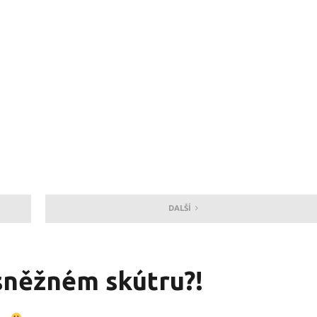
DALŠÍ
sněžném skútru?!