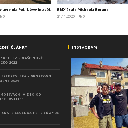
e legenda Petr Löwy je zpět
BMX škola Michaela Berana
0
21.11.2020
0
kanus
kanus
EDNÍ ČLÁNKY
INSTAGRAM
ZABIL.CZ – NAŠE NOVÉ
ČKO 2022
 FREESTYLERA – SPORTOVNÍ
MENT 2021
MOTIVAČNÍ VIDEO OD
ISKURVALIFE
 SKATE LEGENDA PETR LÖWY JE