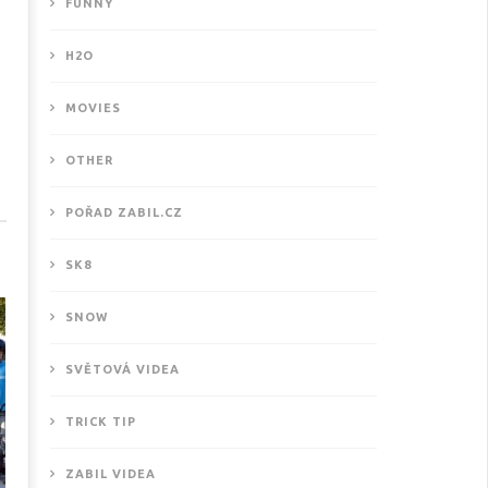
FUNNY
H2O
MOVIES
OTHER
ové motivační video od
POŘAD ZABIL.CZ
THISISKURVALIFE
.1.2017
SK8
SNOW
SVĚTOVÁ VIDEA
TRICK TIP
ZABIL VIDEA