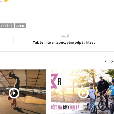
at…
SNĚŽNÝ
ZABIL
DALŠÍ
)
Tak tenhle chlapec, vám odpálí hlavu!
il.cz - Naše nové
ŽIVOT FREESTYLERA - Sportovní
N
 2022
dokument 2021
#
26.1.2017
26