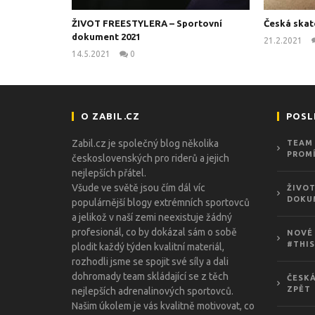
ŽIVOT FREESTYLERA – Sportovní
Česká skat
dokument 2021
21.2.2021
14.5.2021
0
kanus
O ZABIL.CZ
POSL
Zabil.cz je společný blog několika
TEAM 
PROMÍ
československých pro riderů a jejich
nejlepších přátel.
Všude ve světě jsou čím dál víc
ŽIVOT
DOKU
populárnější blogy extrémních sportovců
a jelikož v naší zemi neexistuje žádný
profesionál, co by dokázal sám o sobě
NOVÉ 
#THIS
plodit každý týden kvalitní materiál,
rozhodli jsme se spojit své síly a dali
dohromady team skládající se z těch
ČESKÁ
ZPĚT
nejlepších adrenalinových sportovců.
Našim úkolem je vás kvalitně motivovat, co