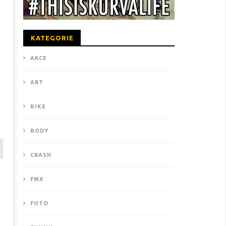
KATEGORIE
AKCE
ART
BIKE
BODY
CRASH
FMX
FOTO