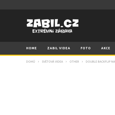
HOME
ZABIL VIDEA
FOTO
AKCE
DOMŮ
SVĚTOVÁ VIDEA
OTHER
DOUBLE BACKFLIP NA