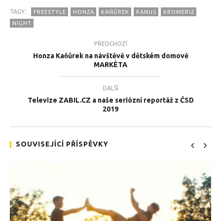
TAGY:
FREESTYLE
HONZA
KAŇŮREK
KANUS
KROMERIZ
NIGHT
PŘEDCHOZÍ
Honza Kaňůrek na návštěvě v dětském domově
MARKÉTA
TEĎ PROHLÍŽENÉ
Freestylová noc s Honzou Kaňůrkem 2019
Tea
DALŠÍ
4.9.2019
4.9
Televize ZABIL.CZ a naše seriózní reportáž z ČSD
2019
SOUVISEJÍCÍ PŘÍSPĚVKY