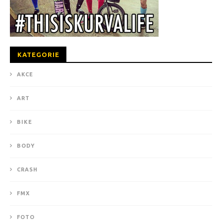
KATEGORIE
AKCE
ART
BIKE
BODY
CRASH
FMX
FOTO