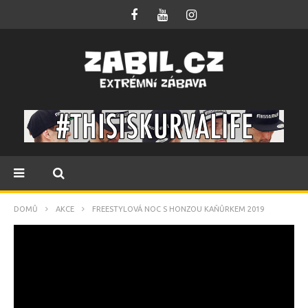
DOMŮ
AKCE
FREESTYLOVÁ NOC S HONZOU KAŇŮRKEM 2019