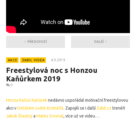
PŘEDCHOZÍ
DALŠÍ
4.9.2019
AKCE
ZABIL VIDEA
Freestylová noc s Honzou
Kaňůrkem 2019
0
Honza Kaňůs Kaňůrek
nedávno uspořádal motivační freestylovou
akci v
Dětském světě Kroměříž
. Zapojili se i další
Zabil.cz
trenéři
Jakub Šťastný
a
Mates Srovnal
, více už ve videu…