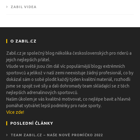
ZABIL VIDEA
O ZABIL.CZ
Zabil.cz je společný blog několika československých pro riderů a
jejich nejlepších přátel.
Všude ve světě jsou čím dál víc populárnější blogy extrémních
sportovců a jelikož v naší zemi neexistuje žádný profesionál, co by
dokázal sám o sobě plodit každý týden kvalitní materiál, rozhodli
jsme se spojit své síly a dali dohromady team skládající se z těch
nejlepších adrenalinových sportovců.
Našim úkolem je vás kvalitně motivovat, co nejlépe bavit a hlavně
pomáhat vytvářet lepší podmínky pro naše sporty.
Více zde!
POSLEDNÍ ČLÁNKY
TEAM ZABIL.CZ – NAŠE NOVÉ PROMÍČKO 2022