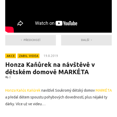
PŘEDCHOZÍ
DALŠÍ
19.8.2019
AKCE
ZABIL VIDEA
Honza Kaňůrek na návštěvě v
dětském domově MARKÉTA
0
Honza Kaňůs Kaňůrek
navštívil Soukromý dětský domov
MARKÉTA
a předal dětem spoustu pohybových dovedností, plus nějaké ty
dárky. Více už ve videu…