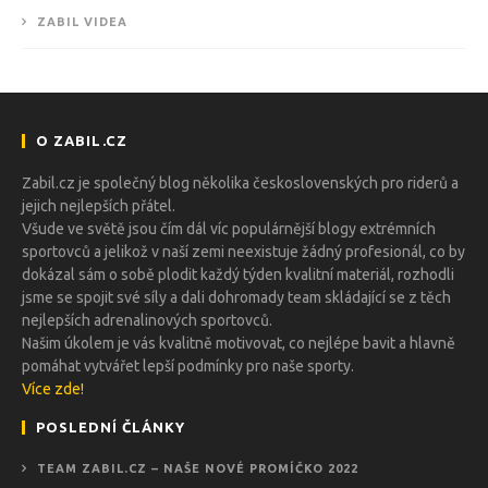
ZABIL VIDEA
O ZABIL.CZ
Zabil.cz je společný blog několika československých pro riderů a
jejich nejlepších přátel.
Všude ve světě jsou čím dál víc populárnější blogy extrémních
sportovců a jelikož v naší zemi neexistuje žádný profesionál, co by
dokázal sám o sobě plodit každý týden kvalitní materiál, rozhodli
jsme se spojit své síly a dali dohromady team skládající se z těch
nejlepších adrenalinových sportovců.
Našim úkolem je vás kvalitně motivovat, co nejlépe bavit a hlavně
pomáhat vytvářet lepší podmínky pro naše sporty.
Více zde!
POSLEDNÍ ČLÁNKY
TEAM ZABIL.CZ – NAŠE NOVÉ PROMÍČKO 2022