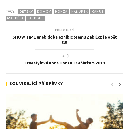
TAGY:
DĚTSKÝ
DOMOV
HONZA
KAŇŮREK
KANUS
MARKÉTA
PARKOUR
PŘEDCHOZÍ
SHOW TIME aneb doba exhibic teamu Zabil.cz je opět
tu!
TEĎ PROHLÍŽENÉ
Honza Kaňůrek na návštěvě v dětském domově
Tea
DALŠÍ
MARKÉTA
19.
Freestylová noc s Honzou Kaňůrkem 2019
19.8.2019
SOUVISEJÍCÍ PŘÍSPĚVKY