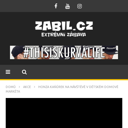
DOMŮ
AKCE
HONZA KAŇŮREK NA NÁVŠTĚVĚ V DĚTSKÉM DOMOVĚ
MARKÉTA