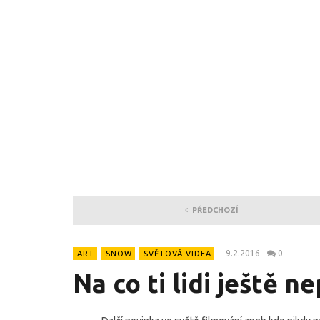
PŘEDCHOZÍ
9.2.2016
0
ART
SNOW
SVĚTOVÁ VIDEA
Na co ti lidi ještě 