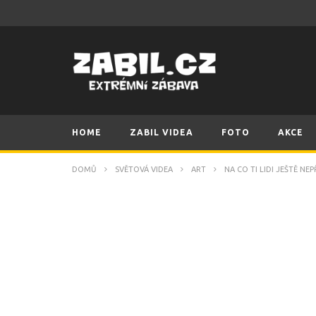
HOME
ZABIL VIDEA
FOTO
AKCE
DOMŮ
SVĚTOVÁ VIDEA
ART
NA CO TI LIDI JEŠTĚ N