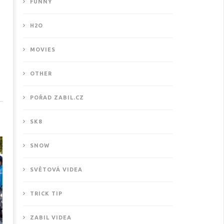
FUNNY
H2O
MOVIES
OTHER
ové motivační video od
POŘAD ZABIL.CZ
THISISKURVALIFE
2.2016
SK8
SNOW
SVĚTOVÁ VIDEA
TRICK TIP
ZABIL VIDEA