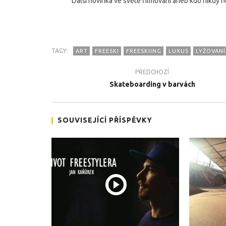
Další novinka ve světě filmování aneb kdo nikdy nest
TAGY:
ART
FREESKI
FREESKIING
LUXUS
LYŽOVANÍ
PŘEDCHOZÍ
TEĎ PROHLÍŽENÉ
Skateboarding v barvách
Na co ti lidi ještě nepřídou…
Team Zab
promíčko
9.2.2016
9.2.2016
SOUVISEJÍCÍ PŘÍSPĚVKY