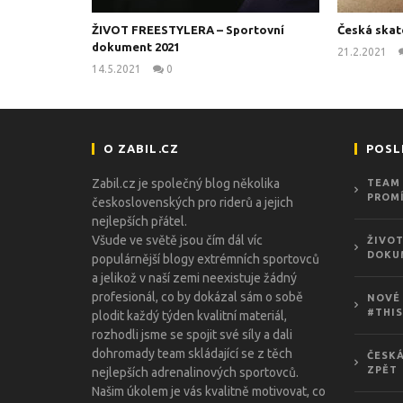
ŽIVOT FREESTYLERA – Sportovní
Česká skat
dokument 2021
21.2.2021
14.5.2021
0
kanus
O ZABIL.CZ
POSL
Zabil.cz je společný blog několika
TEAM 
PROMÍ
československých pro riderů a jejich
nejlepších přátel.
Všude ve světě jsou čím dál víc
ŽIVOT
DOKU
populárnější blogy extrémních sportovců
a jelikož v naší zemi neexistuje žádný
profesionál, co by dokázal sám o sobě
NOVÉ 
#THIS
plodit každý týden kvalitní materiál,
rozhodli jsme se spojit své síly a dali
dohromady team skládající se z těch
ČESKÁ
ZPĚT
nejlepších adrenalinových sportovců.
Našim úkolem je vás kvalitně motivovat, co