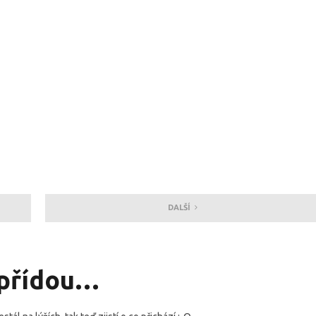
DALŠÍ
nepřídou…