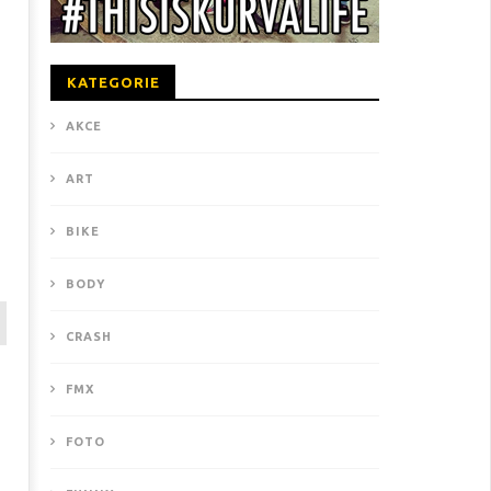
KATEGORIE
AKCE
ART
BIKE
BODY
CRASH
FMX
FOTO