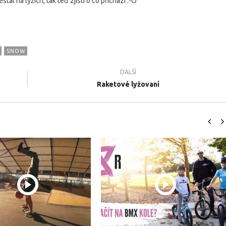
ál na lýžích, tak teď zjistí o co přichází :-O
SNOW
DALŠÍ
Raketové lyžovaní
il.cz - Naše nové
ŽIVOT FREESTYLERA - Sportovní
N
 2022
dokument 2021
#
9.2.2016
9.