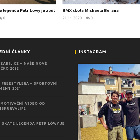
e legenda Petr Löwy je zpět
BMX škola Michaela Berana
0
21.11.2020
0
kanus
kanus
EDNÍ ČLÁNKY
INSTAGRAM
ZABIL.CZ – NAŠE NOVÉ
ČKO 2022
 FREESTYLERA – SPORTOVNÍ
MENT 2021
MOTIVAČNÍ VIDEO OD
ISKURVALIFE
 SKATE LEGENDA PETR LÖWY JE