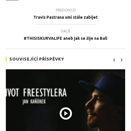
PŘEDCHOZÍ
Travis Pastrana umí stále zabíjet
TEĎ PROHLÍŽENÉ
DALŠÍ
#THISISKURVALIFE aneb jak se žije na Bali
Paragliding jak hovado!
Tea
6.11.2017
6.1
SOUVISEJÍCÍ PŘÍSPĚVKY