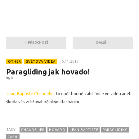
PŘEDCHOZÍ
DALŠÍ
6.11.2017
OTHER
SVĚTOVÁ VIDEA
Paragliding jak hovado!
0
Jean-Baptiste Chandelier
to opět hodně zabil! Více ve videu aneb
škoda vás zdržovat nějakým tlacháním…
TAGY:
CHANDELIER
HOVADO
JEAN-BAPTISTE
PARAGLIDING
ZABIL