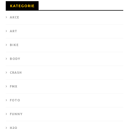
KATEGORIE
AKCE
ART
BIKE
BODY
CRASH
FMX
FOTO
FUNNY
H2O