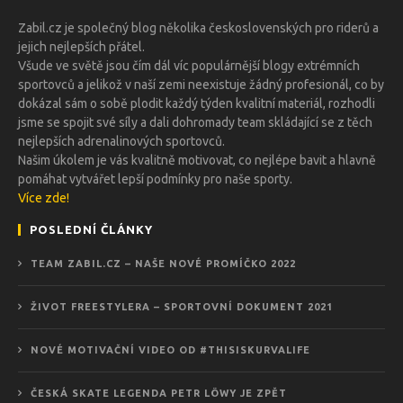
Zabil.cz je společný blog několika československých pro riderů a
jejich nejlepších přátel.
Všude ve světě jsou čím dál víc populárnější blogy extrémních
sportovců a jelikož v naší zemi neexistuje žádný profesionál, co by
dokázal sám o sobě plodit každý týden kvalitní materiál, rozhodli
jsme se spojit své síly a dali dohromady team skládající se z těch
nejlepších adrenalinových sportovců.
Našim úkolem je vás kvalitně motivovat, co nejlépe bavit a hlavně
pomáhat vytvářet lepší podmínky pro naše sporty.
Více zde!
POSLEDNÍ ČLÁNKY
TEAM ZABIL.CZ – NAŠE NOVÉ PROMÍČKO 2022
ŽIVOT FREESTYLERA – SPORTOVNÍ DOKUMENT 2021
NOVÉ MOTIVAČNÍ VIDEO OD #THISISKURVALIFE
ČESKÁ SKATE LEGENDA PETR LÖWY JE ZPĚT