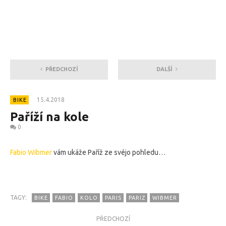
PŘEDCHOZÍ
DALŠÍ
15.4.2018
BIKE
Paříží na kole
0
Fabio Wibmer
vám ukáže Paříž ze svéjo pohledu…
TAGY:
BIKE
FABIO
KOLO
PARIS
PARIZ
WIBMER
PŘEDCHOZÍ