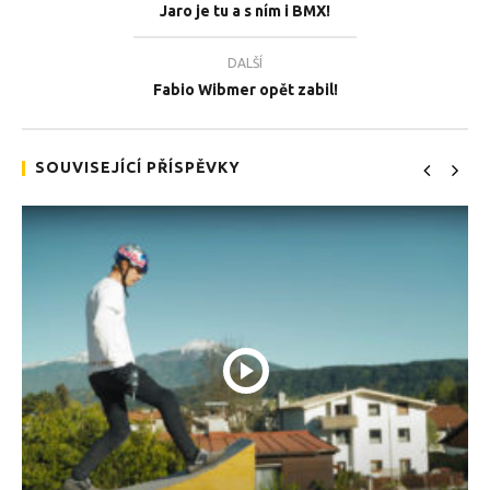
Jaro je tu a s ním i BMX!
DALŠÍ
Fabio Wibmer opět zabil!
TEĎ PROHLÍŽENÉ
Paříží na kole
Tea
SOUVISEJÍCÍ PŘÍSPĚVKY
15.4.2018
15.