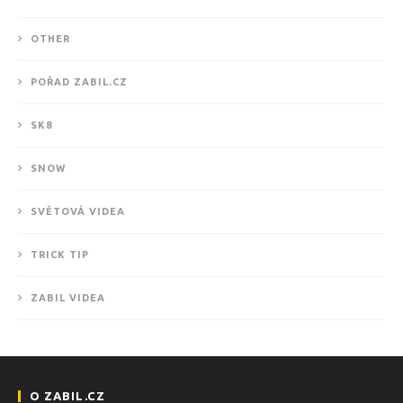
OTHER
POŘAD ZABIL.CZ
SK8
SNOW
SVĚTOVÁ VIDEA
TRICK TIP
ZABIL VIDEA
O ZABIL.CZ