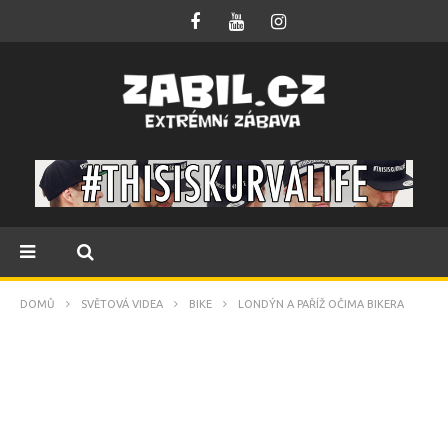
DOMŮ
SVĚTOVÁ VIDEA
BIKE
LONDÝN A PAŘÍŽ OČIMA BIKERA