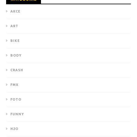
AKCE
ART
BIKE
BODY
CRASH
FMX
FOTO
FUNNY
H2O