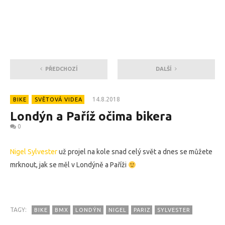
PŘEDCHOZÍ
DALŠÍ
14.8.2018
BIKE
SVĚTOVÁ VIDEA
Londýn a Paříž očima bikera
0
Nigel Sylvester
už projel na kole snad celý svět a dnes se můžete
mrknout, jak se měl v Londýně a Paříži
TAGY:
BIKE
BMX
LONDÝN
NIGEL
PARIZ
SYLVESTER