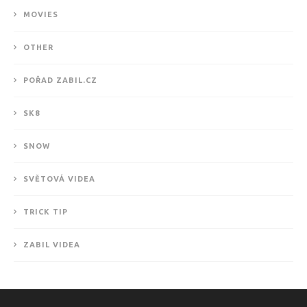
MOVIES
OTHER
POŘAD ZABIL.CZ
SK8
SNOW
SVĚTOVÁ VIDEA
TRICK TIP
ZABIL VIDEA