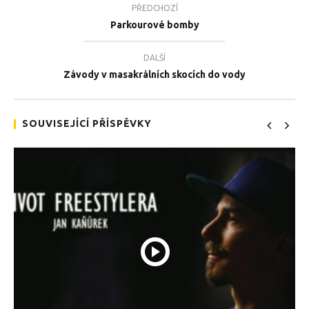
PŘEDCHOZÍ
Parkourové bomby
DALŠÍ
TEĎ PROHLÍŽENÉ
Závody v masakrálních skocích do vody
Londýn a Paříž očima bikera
Tea
14.8.2018
14.
SOUVISEJÍCÍ PŘÍSPĚVKY