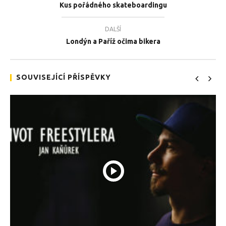
Kus pořádného skateboardingu
DALŠÍ
Londýn a Paříž očima bikera
TEĎ PROHLÍŽENÉ
Parkourové bomby
Tea
SOUVISEJÍCÍ PŘÍSPĚVKY
2.8.2018
2.8