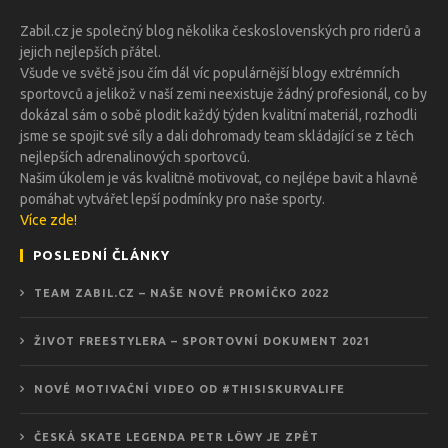
Zabil.cz je společný blog několika československých pro riderů a
jejich nejlepších přátel.
Všude ve světě jsou čím dál víc populárnější blogy extrémních
sportovců a jelikož v naší zemi neexistuje žádný profesionál, co by
dokázal sám o sobě plodit každý týden kvalitní materiál, rozhodli
jsme se spojit své síly a dali dohromady team skládající se z těch
nejlepších adrenalinových sportovců.
Našim úkolem je vás kvalitně motivovat, co nejlépe bavit a hlavně
pomáhat vytvářet lepší podmínky pro naše sporty.
Více zde!
POSLEDNÍ ČLÁNKY
TEAM ZABIL.CZ – NAŠE NOVÉ PROMÍČKO 2022
ŽIVOT FREESTYLERA – SPORTOVNÍ DOKUMENT 2021
NOVÉ MOTIVAČNÍ VIDEO OD #THISISKURVALIFE
ČESKÁ SKATE LEGENDA PETR LÖWY JE ZPĚT