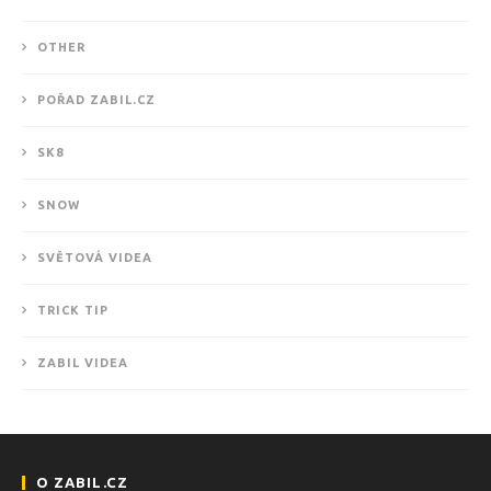
OTHER
POŘAD ZABIL.CZ
SK8
SNOW
SVĚTOVÁ VIDEA
TRICK TIP
ZABIL VIDEA
O ZABIL.CZ