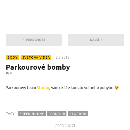
PŘEDCHOZÍ
DALŠÍ
2.8.2018
BODY
SVĚTOVÁ VIDEA
Parkourové bomby
0
Parkourový team
Storror
, vám ukáže kouzlo volného pohybu
TAGY:
FREERUNNING
PARKOUR
STORROR
PŘEDCHOZÍ