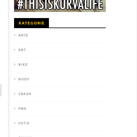
KATEGORIE
AKCE
ART
BIKE
BODY
CRASH
FMX
FOTO