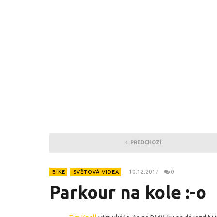
PŘEDCHOZÍ
10.12.2017
0
BIKE
SVĚTOVÁ VIDEA
Parkour na kole :-o