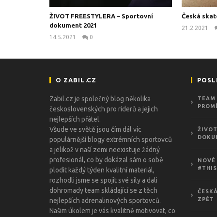
ŽIVOT FREESTYLERA – Sportovní
Česká skat
dokument 2021
21.2.2021
14.5.2021
0
kanus
O ZABIL.CZ
POSL
Zabil.cz je společný blog několika
TEAM 
PROMÍ
československých pro riderů a jejich
nejlepších přátel.
Všude ve světě jsou čím dál víc
ŽIVOT
DOKU
populárnější blogy extrémních sportovců
a jelikož v naší zemi neexistuje žádný
profesionál, co by dokázal sám o sobě
NOVÉ 
#THIS
plodit každý týden kvalitní materiál,
rozhodli jsme se spojit své síly a dali
dohromady team skládající se z těch
ČESKÁ
ZPĚT
nejlepších adrenalinových sportovců.
Našim úkolem je vás kvalitně motivovat, co