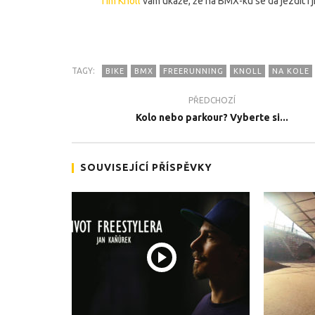
Tim Knoll
vám ukáže, že na BMX-ku se dá jezdit i 
TAGY:
BIKE
BMX
FREERUNNING
KNOLL
NA KOLE
PŘEDCHOZÍ
TEĎ PROHLÍŽENÉ
Kolo nebo parkour? Vyberte si...
Parkour na kole :-o
Team Zab
promíčko
10.12.2017
10.12.201
SOUVISEJÍCÍ PŘÍSPĚVKY