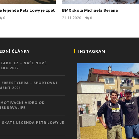
e legenda Petr Löwy je zpět
BMX škola Michaela Berana
0
21.11.2020
0
kanus
kanus
EDNÍ ČLÁNKY
INSTAGRAM
ZABIL.CZ – NAŠE NOVÉ
ČKO 2022
 FREESTYLERA – SPORTOVNÍ
MENT 2021
MOTIVAČNÍ VIDEO OD
ISKURVALIFE
 SKATE LEGENDA PETR LÖWY JE