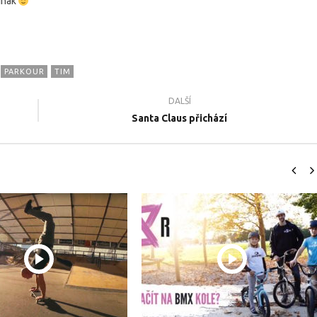
jinak
PARKOUR
TIM
DALŠÍ
Santa Claus přichází
il.cz - Naše nové
ŽIVOT FREESTYLERA - Sportovní
N
 2022
dokument 2021
#
7
10.12.2017
10