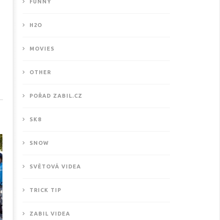
FUNNY
H2O
MOVIES
OTHER
ové motivační video od
POŘAD ZABIL.CZ
THISISKURVALIFE
.12.2017
SK8
SNOW
SVĚTOVÁ VIDEA
TRICK TIP
ZABIL VIDEA