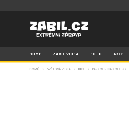
HOME
ZABIL VIDEA
FOTO
AKCE
DOMŮ
SVĚTOVÁ VIDEA
BIKE
PARKOUR NA KOLE :-O