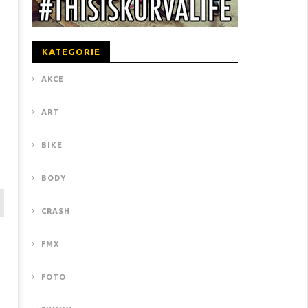
KATEGORIE
AKCE
ART
BIKE
BODY
CRASH
FMX
FOTO