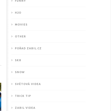
FUNNY
H2O
MOVIES
OTHER
POŘAD ZABIL.CZ
ové motivační video od
SK8
THISISKURVALIFE
.7.2016
SNOW
SVĚTOVÁ VIDEA
TRICK TIP
ZABIL VIDEA