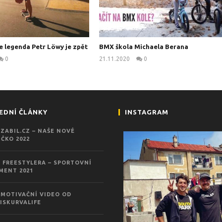
e legenda Petr Löwy je zpět
BMX škola Michaela Berana
0
21.11.2020
0
kanus
kanus
EDNÍ ČLÁNKY
INSTAGRAM
ZABIL.CZ – NAŠE NOVÉ
ČKO 2022
 FREESTYLERA – SPORTOVNÍ
MENT 2021
MOTIVAČNÍ VIDEO OD
ISKURVALIFE