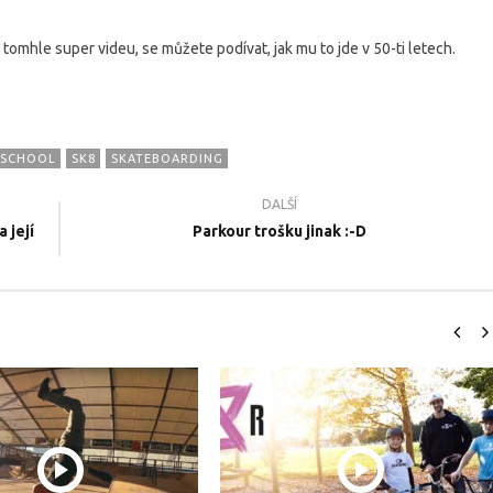
 tomhle super videu, se můžete podívat, jak mu to jde v 50-ti letech.
SCHOOL
SK8
SKATEBOARDING
DALŠÍ
 její
Parkour trošku jinak :-D
il.cz - Naše nové
ŽIVOT FREESTYLERA - Sportovní
N
 2022
dokument 2021
#
12.7.2016
12