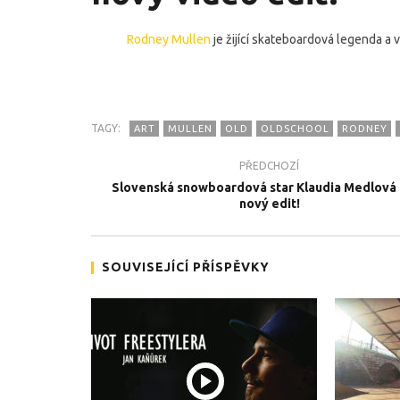
Rodney Mullen
je žijící skateboardová legenda a v
TAGY:
ART
MULLEN
OLD
OLDSCHOOL
RODNEY
PŘEDCHOZÍ
TEĎ PROHLÍŽENÉ
Slovenská snowboardová star Klaudia Medlová a
nový edit!
Skateboardová legenda Rodney
Team Zab
Mullen a jeho nový video edit!
promíčko
12.7.2016
12.7.2016
SOUVISEJÍCÍ PŘÍSPĚVKY