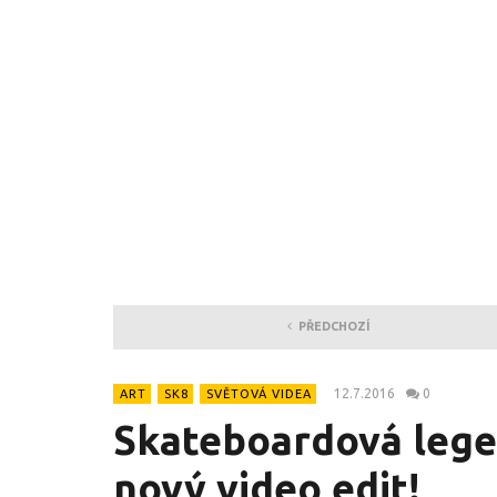
PŘEDCHOZÍ
12.7.2016
0
ART
SK8
SVĚTOVÁ VIDEA
Skateboardová lege
nový video edit!