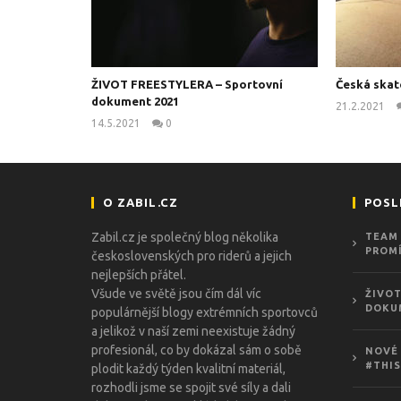
ŽIVOT FREESTYLERA – Sportovní
Česká skat
dokument 2021
21.2.2021
14.5.2021
0
kanus
O ZABIL.CZ
POSL
Zabil.cz je společný blog několika
TEAM 
PROMÍ
československých pro riderů a jejich
nejlepších přátel.
Všude ve světě jsou čím dál víc
ŽIVOT
DOKU
populárnější blogy extrémních sportovců
a jelikož v naší zemi neexistuje žádný
profesionál, co by dokázal sám o sobě
NOVÉ 
#THIS
plodit každý týden kvalitní materiál,
rozhodli jsme se spojit své síly a dali