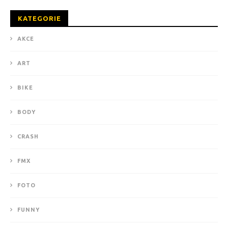
KATEGORIE
AKCE
ART
BIKE
BODY
CRASH
FMX
FOTO
FUNNY