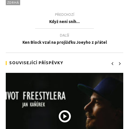
ZDRHÁ
PŘEDCHOZÍ
Když není sníh...
TEĎ PROHLÍŽENÉ
DALŠÍ
Ken Block vzal na projížďku Joeyho z přátel
Taky tak zdrháváte na letadlo?
Tea
13.12.2016
13.
SOUVISEJÍCÍ PŘÍSPĚVKY