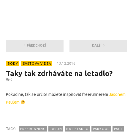
PŘEDCHOZÍ
DALŠÍ
13.12.2016
BODY
SVĚTOVÁ VIDEA
Taky tak zdrháváte na letadlo?
0
Pokud ne, tak se určitě můžete inspirovat freerunnerem
Jasonem
Paulem
TAGY:
FREERUNNING
JASON
NA LETADLO
PARKOUR
PAUL