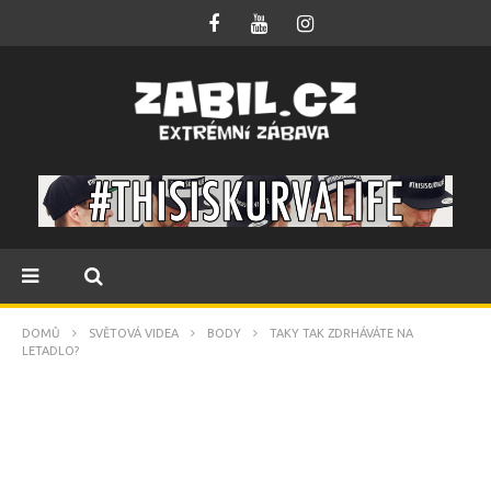
DOMŮ
SVĚTOVÁ VIDEA
BODY
TAKY TAK ZDRHÁVÁTE NA
LETADLO?