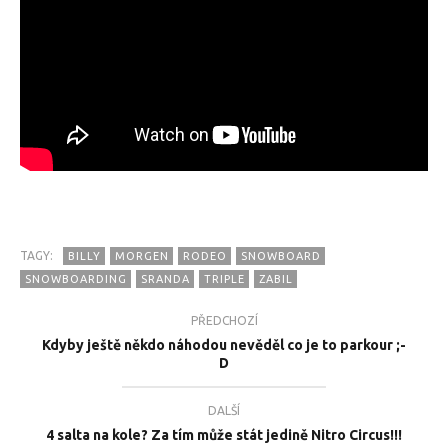
TAGY:
BILLY
MORGEN
RODEO
SNOWBOARD
SNOWBOARDING
SRANDA
TRIPLE
ZABIL
PŘEDCHOZÍ
Kdyby ještě někdo náhodou nevěděl co je to parkour ;-
D
DALŠÍ
4 salta na kole? Za tím může stát jedině Nitro Circus!!!