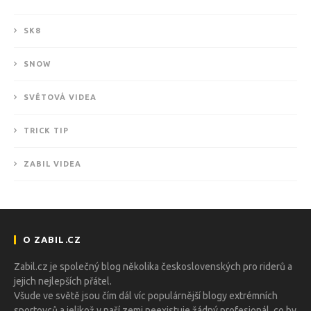
SK8
SNOW
SVĚTOVÁ VIDEA
TRICK TIP
ZABIL VIDEA
O ZABIL.CZ
Zabil.cz je společný blog několika československých pro riderů a
jejich nejlepších přátel.
Všude ve světě jsou čím dál víc populárnější blogy extrémních
sportovců a jelikož v naší zemi neexistuje žádný profesionál, co by