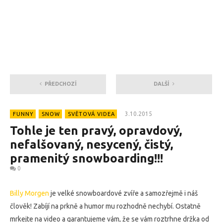
PŘEDCHOZÍ
DALŠÍ
3.10.2015
FUNNY
SNOW
SVĚTOVÁ VIDEA
Tohle je ten pravý, opravdový,
nefalšovaný, nesycený, čistý,
pramenitý snowboarding!!!
0
Billy Morgen
je velké snowboardové zvíře a samozřejmě i náš
člověk! Zabíjí na prkně a humor mu rozhodně nechybí. Ostatně
mrkejte na video a garantujeme vám, že se vám roztrhne držka od