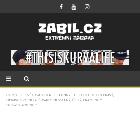
DOMŮ
SVĚTOVÁ VIDEA
FUNNY
TOHLE JE TEN PRAVÝ,
OPRAVDOVÝ, NEFALŠOVANÝ, NESYCENÝ, ČISTÝ, PRAMENITÝ
SNOWBOARDING!!!