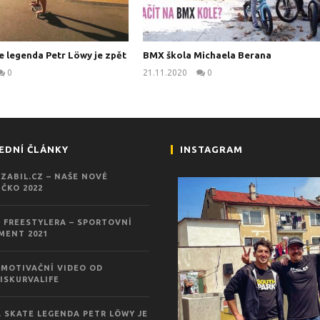
e legenda Petr Löwy je zpět
BMX škola Michaela Berana
0
21.11.2020
0
kanus
kanus
EDNÍ ČLÁNKY
INSTAGRAM
ZABIL.CZ – NAŠE NOVÉ
ČKO 2022
 FREESTYLERA – SPORTOVNÍ
MENT 2021
MOTIVAČNÍ VIDEO OD
ISKURVALIFE
 SKATE LEGENDA PETR LÖWY JE