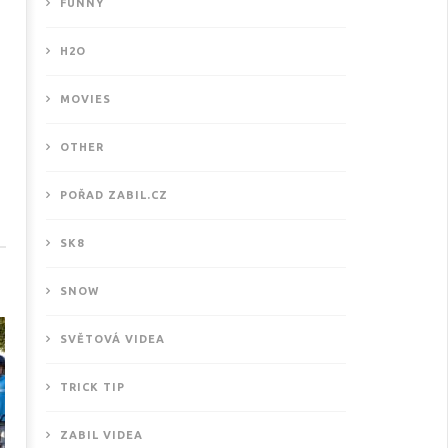
FUNNY
H2O
MOVIES
OTHER
ové motivační video od
POŘAD ZABIL.CZ
THISISKURVALIFE
9.2017
SK8
SNOW
SVĚTOVÁ VIDEA
TRICK TIP
ZABIL VIDEA