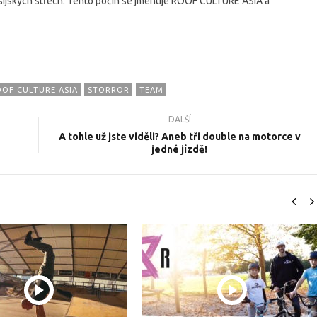
 asíjských střech. Tento počin se jmenuje ROOF CULTURE ASIA a
OF CULTURE ASIA
STORROR
TEAM
DALŠÍ
il.cz - Naše nové
ŽIVOT FREESTYLERA - Sportovní
N
A tohle už jste viděli? Aneb tři double na motorce v
 2022
dokument 2021
#
jedné jízdě!
6.9.2017
6.