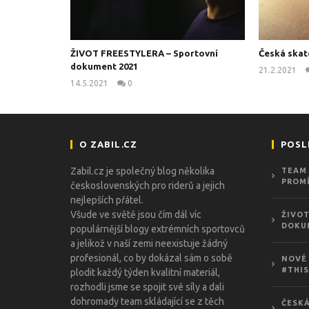
ŽIVOT FREESTYLERA – Sportovní
Česká skat
dokument 2021
21.2.2021
14.5.2021
0
kanus
O ZABIL.CZ
POSL
Zabil.cz je společný blog několika
TEAM 
PROMÍ
československých pro riderů a jejich
nejlepších přátel.
Všude ve světě jsou čím dál víc
ŽIVOT
DOKU
populárnější blogy extrémních sportovců
a jelikož v naší zemi neexistuje žádný
profesionál, co by dokázal sám o sobě
NOVÉ 
#THIS
plodit každý týden kvalitní materiál,
rozhodli jsme se spojit své síly a dali
dohromady team skládající se z těch
ČESKÁ