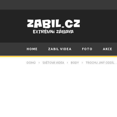
HOME
ZABIL VIDEA
FOTO
AKCE
DOMŮ
SVĚTOVÁ VIDEA
BODY
TROCHU JINÝ ODDÍL