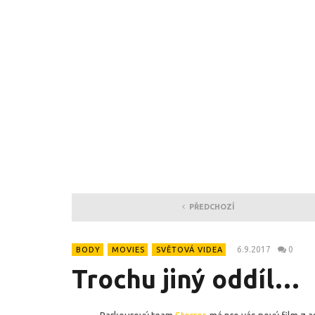
PŘEDCHOZÍ
6.9.2017
0
BODY
MOVIES
SVĚTOVÁ VIDEA
Trochu jiný oddíl…