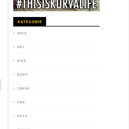
KATEGORIE
AKCE
ART
BIKE
BODY
CRASH
FMX
FOTO