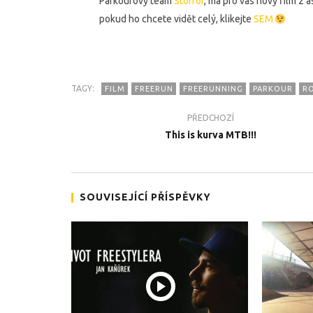
Parkourový team
Storror
, má pro vás nový film z
pokud ho chcete vidět celý, klikejte
SEM
TAGY:
FILM
FREERUN
FREERUNNING
PARKOUR
RO
TEĎ PROHLÍŽENÉ
PŘEDCHOZÍ
Trochu jiný oddíl…
Team Zab
This is kurva MTB!!!
promíčko
6.9.2017
6.9.2017
SOUVISEJÍCÍ PŘÍSPĚVKY