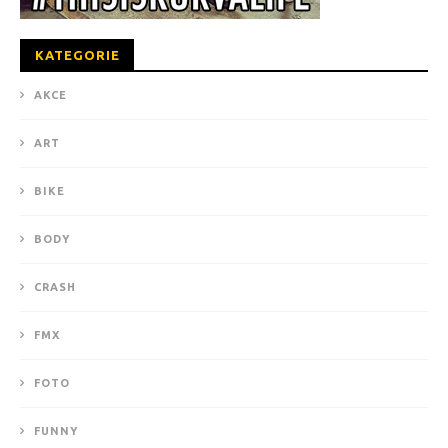
KATEGORIE
AKCE
ART
BIKE
BODY
CRASH
FMX
FOTO
FUNNY