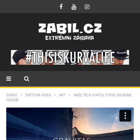
DOMŮ
SVĚTOVÁ VIDEA
ART
VAŠE TĚLO A MYSL TOHO ZVLÁDNE
HODNĚ
GRAVITAS
from
Sebastian Linda
on
Vimeo
.