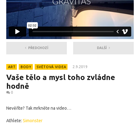
PŘEDCHOZÍ
DALŠÍ
2.9.2019
ART
BODY
SVĚTOVÁ VIDEA
Vaše tělo a mysl toho zvládne
hodně
0
Nevěříte? Tak mrkněte na video…
Athlete:
Simonster