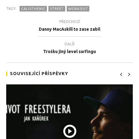
TAGY:
CALISTHENIC
STREET
WORKOUT
PŘEDCHOZÍ
Danny MacAskill to zase zabil
DALŠÍ
TEĎ PROHLÍŽENÉ
Trošku jiný level surfingu
Vaše tělo a mysl toho zvládne hodně
Tea
2.9.2019
2.9
SOUVISEJÍCÍ PŘÍSPĚVKY