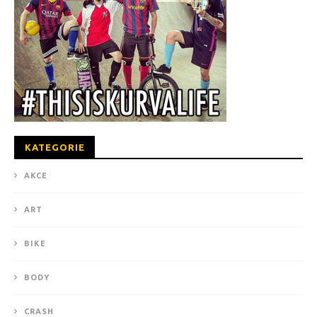
KATEGORIE
AKCE
ART
BIKE
BODY
CRASH