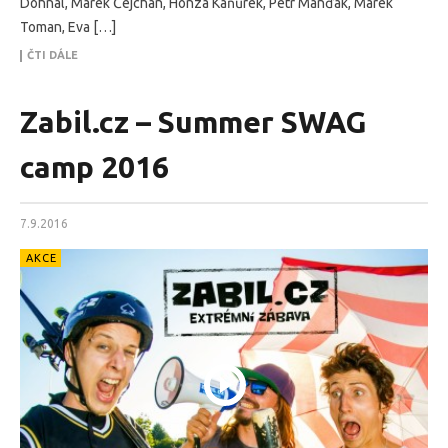
Dohnal, Marek Čejchan, Honza Kaňůrek, Petr Manďák, Marek
Toman, Eva […]
ČTI DÁLE
Zabil.cz – Summer SWAG
camp 2016
7.9.2016
AKCE