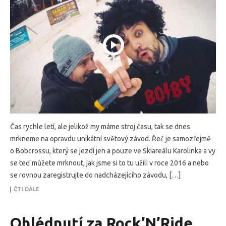
Čas rychle letí, ale jelikož my máme stroj času, tak se dnes
mrkneme na opravdu unikátní světový závod. Řeč je samozřejmě
o Bobcrossu, který se jezdí jen a pouze ve Skiareálu Karolinka a vy
se teď můžete mrknout, jak jsme si to tu užili v roce 2016 a nebo
se rovnou zaregistrujte do nadcházejícího závodu, […]
ČTI DÁLE
Ohlédnutí za Rock’N’Ride