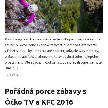
Prázdniny jsou u konce a s nimi i naše Instagramová prázdninová
soutěž o věcné ceny a kdopak to vyhrál? Podle nás jste vyhráli
všichni, v kurzu byl letos hlavně parkour, kolo, ale taky motorky,
wakeboard atd. takže adrenalinu kotel a vybrat toho nejlepšího
prostě nešlo! Ale abychom dodrželi slovo a předali super ceny, tak
jsme […]
ČTI DÁLE
Pořádná porce zábavy s
Óčko TV a KFC 2016