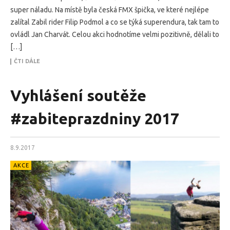
super náladu. Na místě byla česká FMX špička, ve které nejlépe
zalítal Zabil rider Filip Podmol a co se týká superendura, tak tam to
ovládl Jan Charvát. Celou akci hodnotíme velmi pozitivně, dělali to
[…]
ČTI DÁLE
Vyhlášení soutěže
#zabiteprazdniny 2017
8.9.2017
AKCE