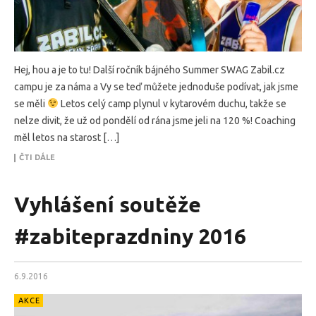
Hej, hou a je to tu! Další ročník bájného Summer SWAG Zabil.cz
campu je za náma a Vy se teď můžete jednoduše podívat, jak jsme
se měli
Letos celý camp plynul v kytarovém duchu, takže se
nelze divit, že už od pondělí od rána jsme jeli na 120 %! Coaching
měl letos na starost […]
ČTI DÁLE
Vyhlášení soutěže
#zabiteprazdniny 2016
6.9.2016
AKCE