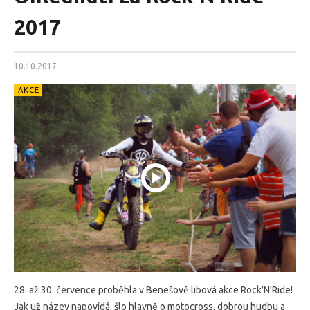
2017
10.10.2017
AKCE
28. až 30. července proběhla v Benešově libová akce Rock’N’Ride!
Jak už název napovídá, šlo hlavně o motocross, dobrou hudbu a