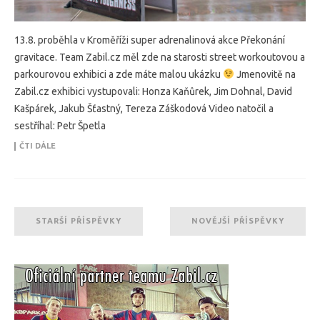
13.8. proběhla v Kroměříži super adrenalinová akce Překonání
gravitace. Team Zabil.cz měl zde na starosti street workoutovou a
parkourovou exhibici a zde máte malou ukázku
Jmenovitě na
Zabil.cz exhibici vystupovali: Honza Kaňůrek, Jim Dohnal, David
Kašpárek, Jakub Šťastný, Tereza Záškodová Video natočil a
sestříhal: Petr Špetla
ČTI DÁLE
STARŠÍ PŘÍSPĚVKY
NOVĚJŠÍ PŘÍSPĚVKY