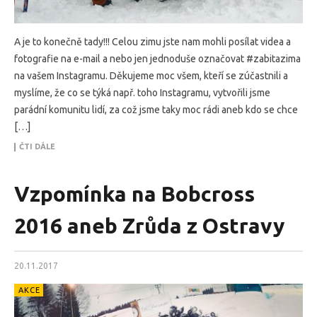
A je to konečně tady!!! Celou zimu jste nam mohli posílat videa a
fotografie na e-mail a nebo jen jednoduše označovat #zabitazima
na vašem Instagramu. Děkujeme moc všem, kteří se zúčastnili a
myslíme, že co se týká např. toho Instagramu, vytvořili jsme
parádní komunitu lidí, za což jsme taky moc rádi aneb kdo se chce
[…]
ČTI DÁLE
Vzpomínka na Bobcross
2016 aneb Zrůda z Ostravy
20.11.2017
AKCE