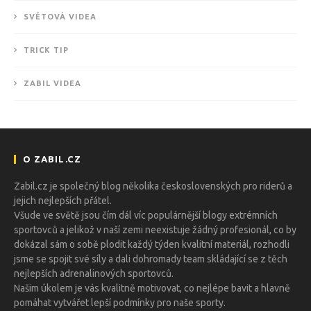
SVĚTOVÁ VIDEA
TRICK TIP
ZABIL VIDEA
O ZABIL.CZ
Zabil.cz je společný blog několika československých pro riderů a
jejich nejlepších přátel.
Všude ve světě jsou čím dál víc populárnější blogy extrémních
sportovců a jelikož v naší zemi neexistuje žádný profesionál, co by
dokázal sám o sobě plodit každý týden kvalitní materiál, rozhodli
jsme se spojit své síly a dali dohromady team skládající se z těch
nejlepších adrenalinových sportovců.
Našim úkolem je vás kvalitně motivovat, co nejlépe bavit a hlavně
pomáhat vytvářet lepší podmínky pro naše sporty.