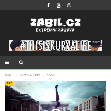
DOMŮ
SVĚTOVÁ VIDEA
BODY
ART