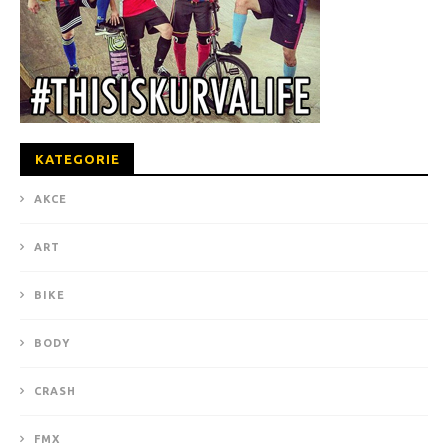
KATEGORIE
AKCE
ART
BIKE
BODY
CRASH
FMX