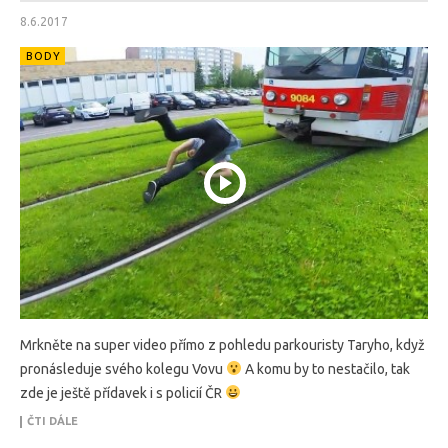
8.6.2017
BODY
Mrkněte na super video přímo z pohledu parkouristy Taryho, když
pronásleduje svého kolegu Vovu
A komu by to nestačilo, tak
zde je ještě přídavek i s policií ČR
ČTI DÁLE