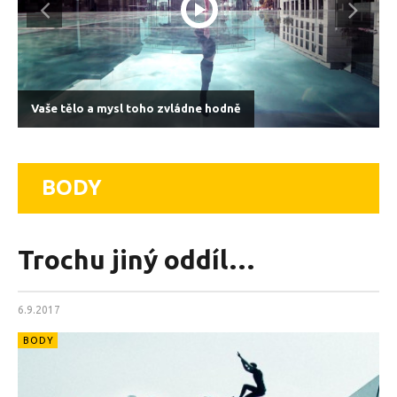
Vaše tělo a mysl toho zvládne hodně
BODY
Trochu jiný oddíl…
6.9.2017
BODY