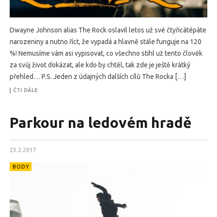
Dwayne Johnson alias The Rock oslavil letos už své čtyřicátépáte
narozeniny a nutno říct, že vypadá a hlavně stále funguje na 120
%! Nemusíme vám asi vypisovat, co všechno stihl už tento člověk
za svůj život dokázat, ale kdo by chtěl, tak zde je ještě krátký
přehled… P.S. Jeden z údajných dalších cílů The Rocka […]
ČTI DÁLE
Parkour na ledovém hradě
23.2.2017
BODY