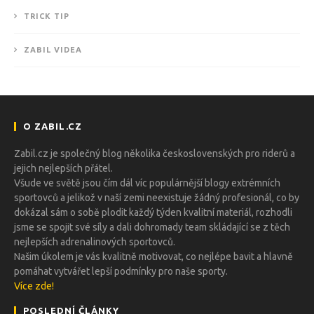
TRICK TIP
ZABIL VIDEA
O ZABIL.CZ
Zabil.cz je společný blog několika československých pro riderů a
jejich nejlepších přátel.
Všude ve světě jsou čím dál víc populárnější blogy extrémních
sportovců a jelikož v naší zemi neexistuje žádný profesionál, co by
dokázal sám o sobě plodit každý týden kvalitní materiál, rozhodli
jsme se spojit své síly a dali dohromady team skládající se z těch
nejlepších adrenalinových sportovců.
Našim úkolem je vás kvalitně motivovat, co nejlépe bavit a hlavně
pomáhat vytvářet lepší podmínky pro naše sporty.
Více zde!
POSLEDNÍ ČLÁNKY