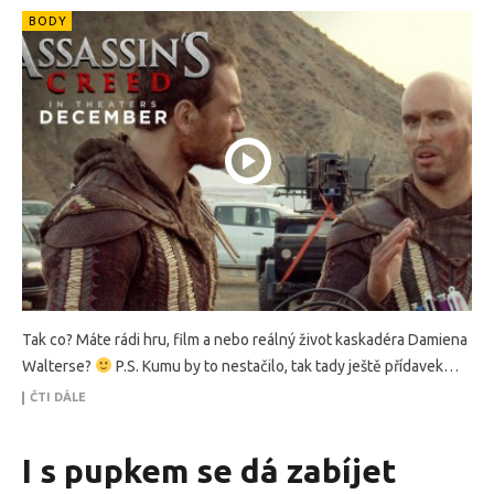
BODY
Tak co? Máte rádi hru, film a nebo reálný život kaskadéra Damiena
Walterse?
P.S. Kumu by to nestačilo, tak tady ještě přídavek…
ČTI DÁLE
I s pupkem se dá zabíjet