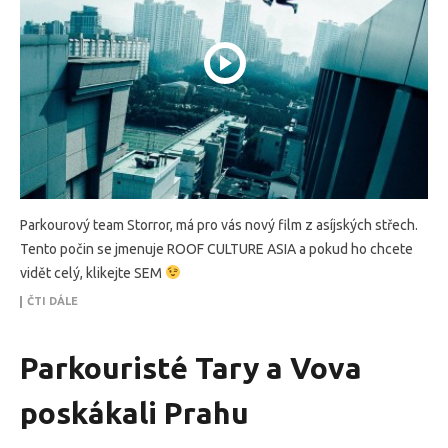
Parkourový team Storror, má pro vás nový film z asíjských střech.
Tento počin se jmenuje ROOF CULTURE ASIA a pokud ho chcete
vidět celý, klikejte SEM
ČTI DÁLE
Parkouristé Tary a Vova
poskákali Prahu