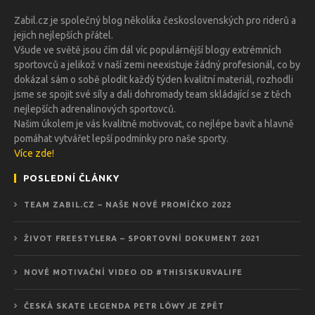
Zabil.cz je společný blog několika československých pro riderů a
jejich nejlepších přátel.
Všude ve světě jsou čím dál víc populárnější blogy extrémních
sportovců a jelikož v naší zemi neexistuje žádný profesionál, co by
dokázal sám o sobě plodit každý týden kvalitní materiál, rozhodli
jsme se spojit své síly a dali dohromady team skládající se z těch
nejlepších adrenalinových sportovců.
Našim úkolem je vás kvalitně motivovat, co nejlépe bavit a hlavně
pomáhat vytvářet lepší podmínky pro naše sporty.
Více zde!
POSLEDNÍ ČLÁNKY
TEAM ZABIL.CZ – NAŠE NOVÉ PROMÍČKO 2022
ŽIVOT FREESTYLERA – SPORTOVNÍ DOKUMENT 2021
NOVÉ MOTIVAČNÍ VIDEO OD #THISISKURVALIFE
ČESKÁ SKATE LEGENDA PETR LÖWY JE ZPĚT