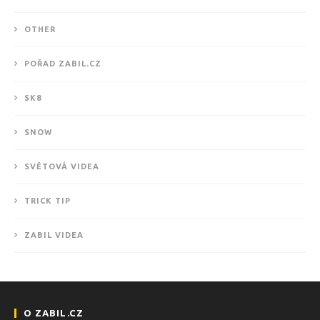
OTHER
POŘAD ZABIL.CZ
SK8
SNOW
SVĚTOVÁ VIDEA
TRICK TIP
ZABIL VIDEA
O ZABIL.CZ