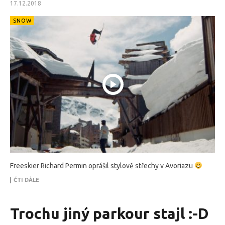
17.12.2018
SNOW
Freeskier Richard Permin oprášil stylově střechy v Avoriazu
ČTI DÁLE
Trochu jiný parkour stajl :-D