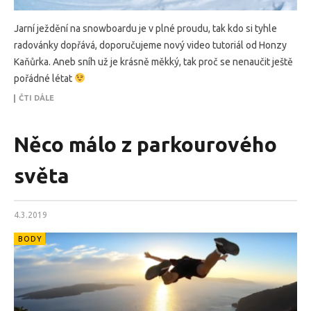
Jarní ježdění na snowboardu je v plné proudu, tak kdo si tyhle
radovánky dopřává, doporučujeme nový video tutoriál od Honzy
Kaňůrka. Aneb sníh už je krásně měkký, tak proč se nenaučit ještě
pořádné létat
ČTI DÁLE
Něco málo z parkourového
světa
4.3.2019
BODY