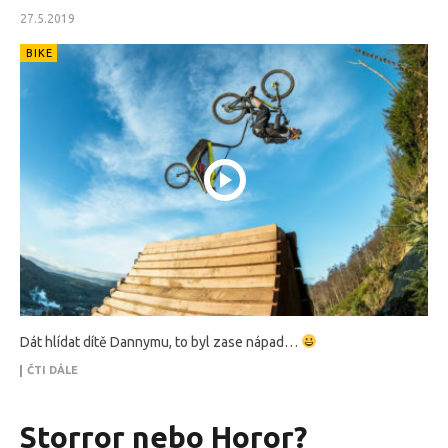
27.5.2019
BIKE
Dát hlídat dítě Dannymu, to byl zase nápad…
ČTI DÁLE
Storror nebo Horor?