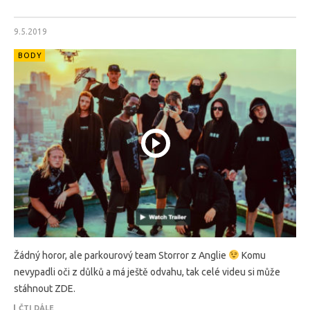
9.5.2019
BODY
Žádný horor, ale parkourový team Storror z Anglie
Komu
nevypadli oči z důlků a má ještě odvahu, tak celé videu si může
stáhnout ZDE.
ČTI DÁLE