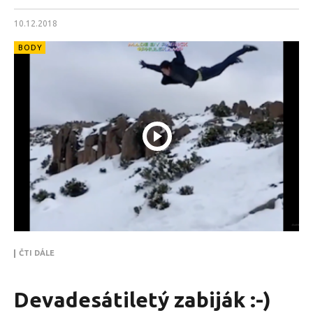
10.12.2018
BODY
ČTI DÁLE
Devadesátiletý zabiják :-)