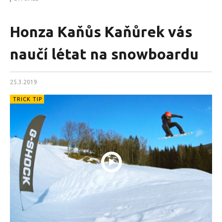
Honza Kaňůs Kaňůrek vás
naučí létat na snowboardu
25.3.2019
TRICK TIP