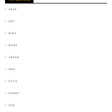
AKCE
ART
BIKE
BODY
CRASH
FMX
FOTO
FUNNY
H2O