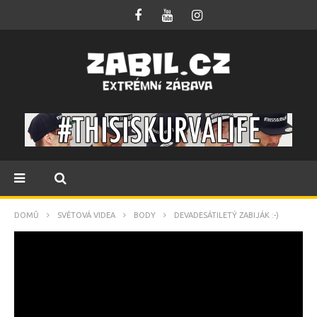
DOMŮ
SVĚTOVÁ VIDEA
BODY
DEVADESÁTILETÝ ZABIJÁK :-)