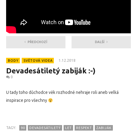
PŘEDCHOZÍ
DALŠÍ
1.12.2018
BODY
SVĚTOVÁ VIDEA
Devadesátiletý zabiják :-)
0
U tady toho důchodce věk rozhodně nehraje roli aneb velká
inspirace pro všechny
TAGY:
90
DEVADESÁTILETÝ
LET
RESPEKT
ZABIJÁK