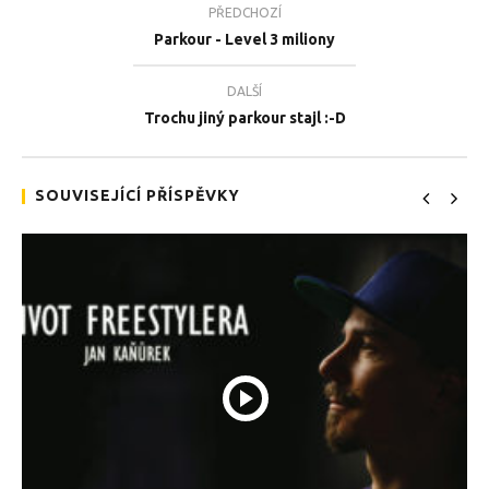
PŘEDCHOZÍ
Parkour - Level 3 miliony
DALŠÍ
TEĎ PROHLÍŽENÉ
Trochu jiný parkour stajl :-D
Devadesátiletý zabiják :-)
Tea
1.12.2018
1.1
SOUVISEJÍCÍ PŘÍSPĚVKY