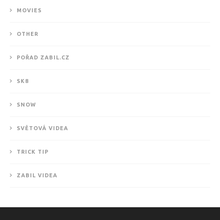
MOVIES
OTHER
POŘAD ZABIL.CZ
SK8
SNOW
SVĚTOVÁ VIDEA
TRICK TIP
ZABIL VIDEA